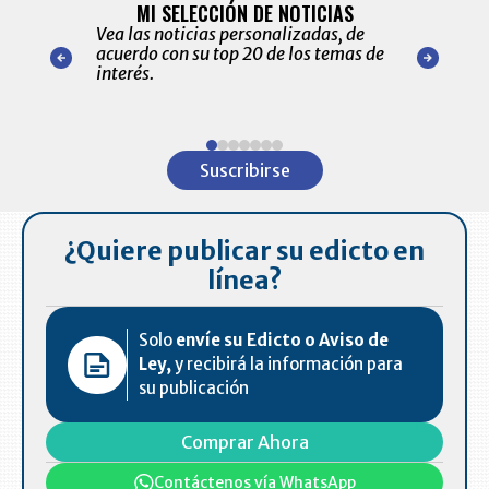
ALERTAS
MI SELECCIÓN DE NOTICIAS
Recopilación
ónico las
Vea las noticias personalizadas, de
económicos 
r nuestro
acuerdo con su top 20 de los temas de
comportamie
amente para
interés.
de las 10.0
ventas en C
Item
1
Suscribirse
of
7
¿Quiere publicar su edicto en
línea?
Solo
envíe su Edicto o Aviso de
Ley,
y recibirá la información para
su publicación
Comprar Ahora
Contáctenos vía WhatsApp