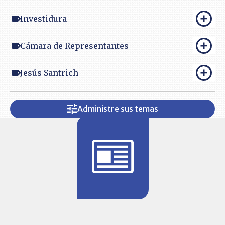
Investidura
Cámara de Representantes
Jesús Santrich
Administre sus temas
BITÁCORA 