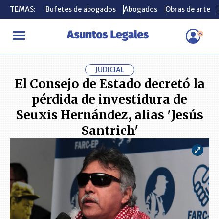
TEMAS:
TEMAS:
Bufetes de abogados
Bufetes de abogados
Abogados
Abogados
Obras de arte
Obras de arte
INICIO
ACTUALIDAD
El Consejo de Estado decretó la pérdida de
JUDICIAL
El Consejo de Estado decretó la
pérdida de investidura de
Seuxis Hernández, alias 'Jesús
Santrich'