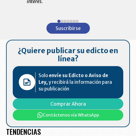
interés.
de las 10.0
ventas en C
Item
1
Suscribirse
of
7
¿Quiere publicar su edicto en
línea?
Solo
envíe su Edicto o Aviso de
Ley,
y recibirá la información para
su publicación
Comprar Ahora
Contáctenos vía WhatsApp
TENDENCIAS