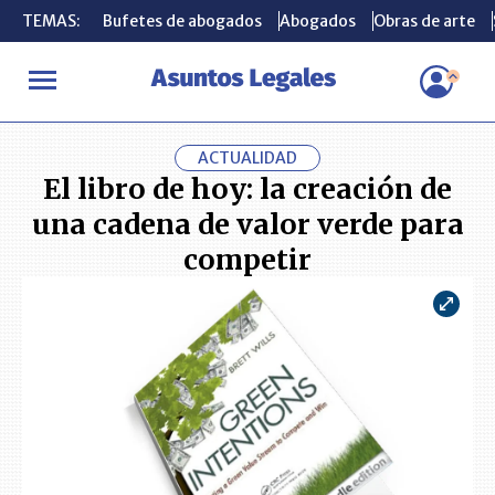
TEMAS:
TEMAS:
Bufetes de abogados
Bufetes de abogados
Abogados
Abogados
Obras de arte
Obras de arte
INICIO
ACTUALIDAD
El libro de hoy: la creación de una cadena
ACTUALIDAD
El libro de hoy: la creación de
una cadena de valor verde para
competir