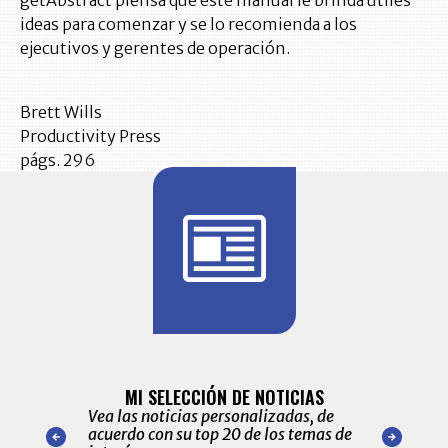
ideas para comenzar y se lo recomienda a los
ejecutivos y gerentes de operación.
Brett Wills
Productivity Press
págs. 296
BITÁCORA 
ALERTAS
MI SELECCIÓN DE NOTICIAS
Recopilación
ónico las
Vea las noticias personalizadas, de
económicos 
r nuestro
acuerdo con su top 20 de los temas de
comportamie
amente para