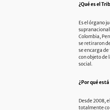
¿Qué es el Tri
Es el órgano ju
supranacional
Colombia, Perú
se retiraron d
se encarga de 
con objeto de 
social.
¿Por qué está 
Desde 2008, el
totalmente co