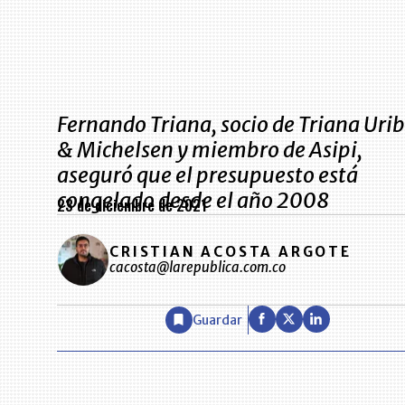
Fernando Triana, socio de Triana Uri
& Michelsen y miembro de Asipi,
aseguró que el presupuesto está
congelado desde el año 2008
23 de diciembre de 2021
CRISTIAN ACOSTA ARGOTE
cacosta@larepublica.com.co
Guardar