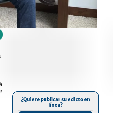
a
tá
as
¿Quiere publicar su edicto en
línea?