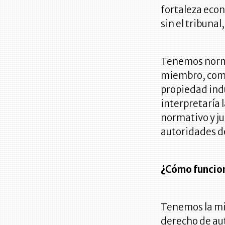
fortaleza econ
sin el tribunal
Tenemos norma
miembro, como 
propiedad indu
interpretaría 
normativo y jud
autoridades de
¿Cómo funcion
Tenemos la mi
derecho de auto