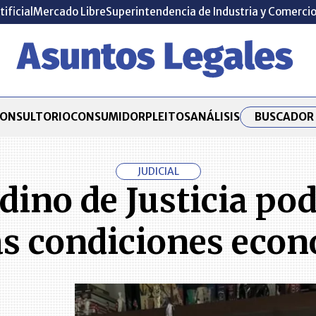
tificial
Mercado Libre
Superintendencia de Industria y Comerci
BUSCADOR 
ONSULTORIO
CONSUMIDOR
PLEITOS
ANÁLISIS
JUDICIAL
dino de Justicia pod
as condiciones eco