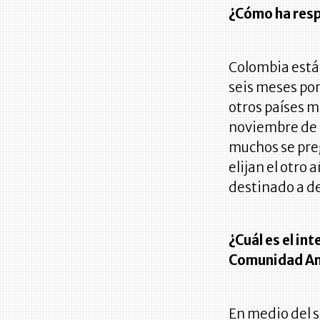
¿Cómo ha resp
Colombia está 
seis meses por
otros países m
noviembre de e
muchos se pre
elijan el otro 
destinado a d
¿Cuál es el int
Comunidad A
En medio del s