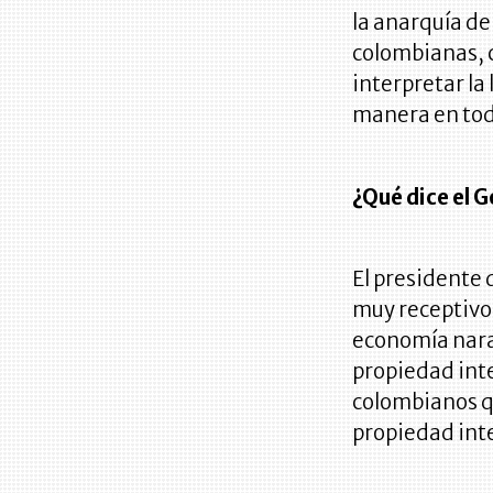
la anarquía de
colombianas, 
interpretar la
manera en todo
¿Qué dice el G
El presidente 
muy receptivo 
economía naran
propiedad inte
colombianos q
propiedad int