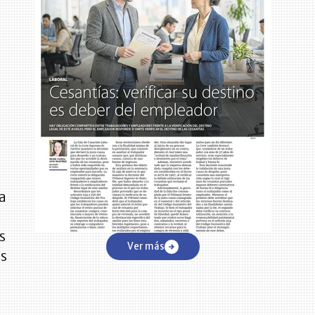
da
s
Ver más
os