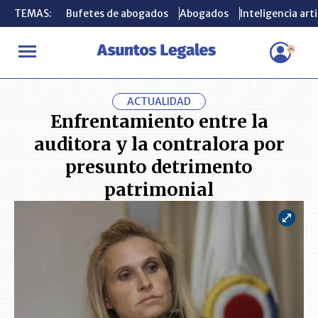
TEMAS:
TEMAS:
Bufetes de abogados
Bufetes de abogados
Abogados
Abogados
Inteligencia arti
Inteligencia arti
INICIO
ACTUALIDAD
Enfrentamiento entre la auditora y la con
ACTUALIDAD
Enfrentamiento entre la
auditora y la contralora por
presunto detrimento
patrimonial