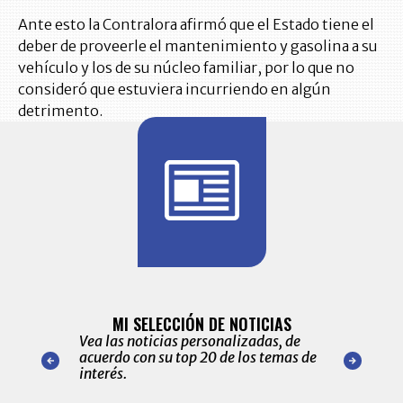
Ante esto la Contralora afirmó que el Estado tiene el
deber de proveerle el mantenimiento y gasolina a su
vehículo y los de su núcleo familiar, por lo que no
consideró que estuviera incurriendo en algún
detrimento.
BITÁCORA 
ALERTAS
MI SELECCIÓN DE NOTICIAS
Recopilación
ónico las
Vea las noticias personalizadas, de
económicos 
r nuestro
acuerdo con su top 20 de los temas de
comportamie
amente para
interés.
de las 10.0
ventas en C