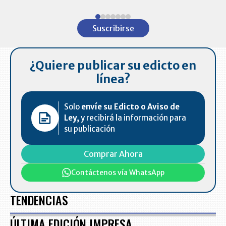
Item
1
Suscribirse
of
7
¿Quiere publicar su edicto en
línea?
Solo
envíe su Edicto o Aviso de
Ley,
y recibirá la información para
su publicación
Comprar Ahora
Contáctenos vía WhatsApp
TENDENCIAS
ÚLTIMA EDICIÓN IMPRESA