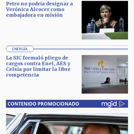
Petro no podría designar a
Verónica Alcocer como
embajadora en misión
ENERGÍA
La SIC formuló pliego de
cargos contra Enel, AES y
Celsia por limitar la libre
competencia