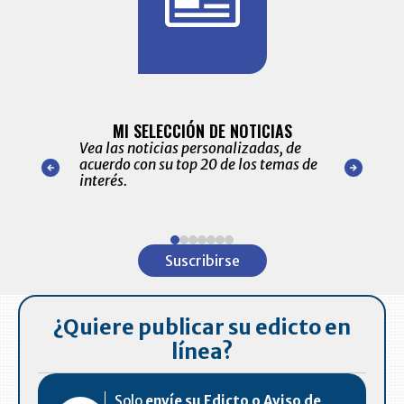
BITÁCORA 
ALERTAS
MI SELECCIÓN DE NOTICIAS
Recopilación
ónico las
Vea las noticias personalizadas, de
económicos 
r nuestro
acuerdo con su top 20 de los temas de
comportamie
amente para
interés.
de las 10.0
ventas en C
Item
1
Suscribirse
of
7
¿Quiere publicar su edicto en
línea?
Solo
envíe su Edicto o Aviso de