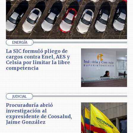
ENERGÍA
La SIC formuló pliego de
cargos contra Enel, AES y
Celsia por limitar la libre
competencia
JUDICIAL
Procuraduría abrió
investigación al
expresidente de Coosalud,
Jaime González