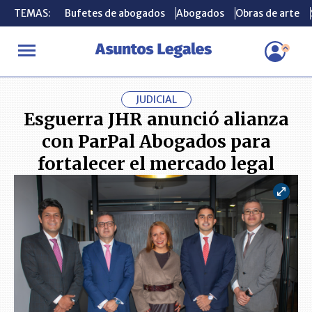
TEMAS:
TEMAS:
Bufetes de abogados
Bufetes de abogados
Abogados
Abogados
Obras de arte
Obras de arte
INICIO
ACTUALIDAD
Esguerra JHR anunció alianza con ParPal 
JUDICIAL
Esguerra JHR anunció alianza
con ParPal Abogados para
fortalecer el mercado legal