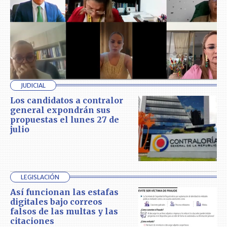
JUDICIAL
Los candidatos a contralor
general expondrán sus
propuestas el lunes 27 de
julio
LEGISLACIÓN
Así funcionan las estafas
digitales bajo correos
falsos de las multas y las
citaciones