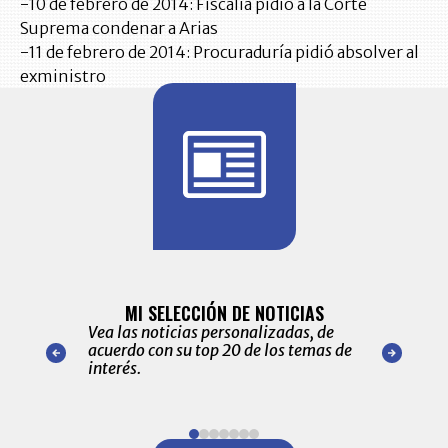
-10 de febrero de 2014: Fiscalía pidió a la Corte
Suprema condenar a Arias
-11 de febrero de 2014: Procuraduría pidió absolver al
exministro
BITÁCORA 
ALERTAS
MI SELECCIÓN DE NOTICIAS
Recopilación
ónico las
Vea las noticias personalizadas, de
económicos 
r nuestro
acuerdo con su top 20 de los temas de
comportamie
amente para
interés.
de las 10.0
ventas en C
Item
1