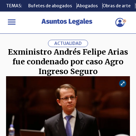
TEMAS:
TEMAS:
Bufetes de abogados
Bufetes de abogados
Abogados
Abogados
Obras de arte
Obras de arte
INICIO
ACTUALIDAD
Exministro Andrés Felipe Arias fue conde
ACTUALIDAD
Exministro Andrés Felipe Arias
fue condenado por caso Agro
Ingreso Seguro