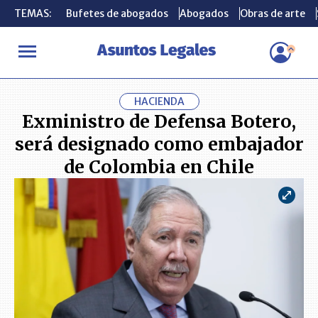
TEMAS:
TEMAS:
Bufetes de abogados
Bufetes de abogados
Abogados
Abogados
Obras de arte
Obras de arte
INICIO
ACTUALIDAD
Exministro de Defensa Botero, será desi
HACIENDA
Exministro de Defensa Botero,
será designado como embajador
de Colombia en Chile