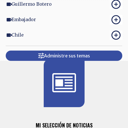
Guillermo Botero
Embajador
Chile
Administre sus temas
BITÁCORA 
ALERTAS
MI SELECCIÓN DE NOTICIAS
Recopilación
ónico las