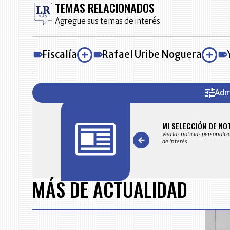
TEMAS RELACIONADOS
Agregue sus temas de interés
Fiscalía
Rafael Uribe Noguera
Adm
FICACIONES Y ALERTAS
MI SELECCIÓN DE NO
 en su correo electrónico las noticias seleccionadas por nuestro
Vea las noticias personaliz
 editorial exclusivamente para usted.
de interés.
Item
1
MÁS DE ACTUALIDAD
of
7