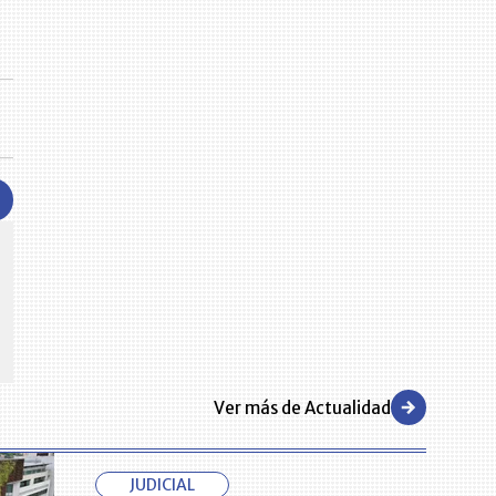
CENTRO DE CONVENCIONES
Reviva en primera fila todos los foros y cátedras LR. Espacios de
s y regiones del
conocimiento alrededor de los temas económicos, empresariales y
.000 primeras empresas
financieros que permiten el posicionamiento y desarrollo de los
negocios en el país.
Ver más de Actualidad
JUDICIAL