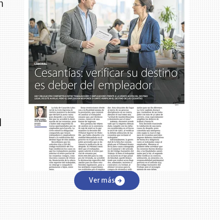
n
l
Ver más