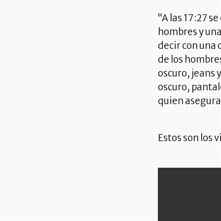
“A las 17:27 s
hombres y una 
decir con una 
de los hombres
oscuro, jeans 
oscuro, pantal
quien asegura 
Estos son los v