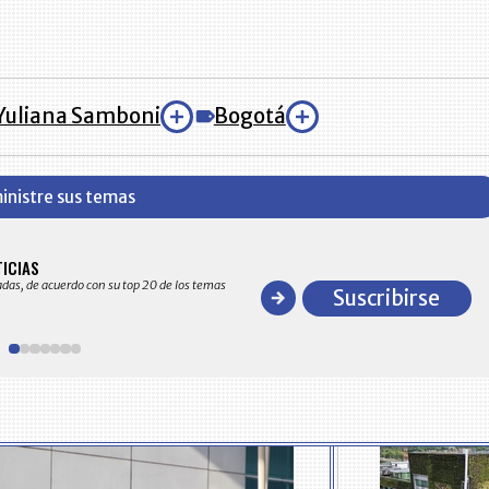
Yuliana Samboni
Bogotá
inistre sus temas
BITÁCORA EMPRESARIAL 10.000 LR
TICIAS
Recopilación clasificada por sectores económico
adas, de acuerdo con su top 20 de los temas
comportamiento general y detallado de las 10
Suscribirse
en ventas en Colombia