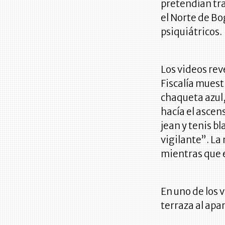
pretendían tra
el Norte de B
psiquiátricos.
Los videos rev
Fiscalía muest
chaqueta azul,
hacía el ascens
jean y tenis b
vigilante”. L
mientras que e
En uno de los 
terraza al apa