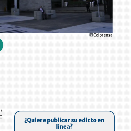
Colprensa
l
,
to
¿Quiere publicar su edicto en
línea?