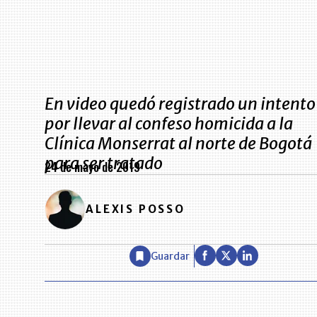
En video quedó registrado un intento
por llevar al confeso homicida a la
Clínica Monserrat al norte de Bogotá
para ser tratado
24 de mayo de 2019
ALEXIS POSSO
Guardar