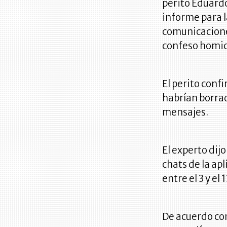
perito Eduardo
informe para l
comunicaciones
confeso homic
El perito conf
habrían borra
mensajes.
El experto dij
chats de la ap
entre el 3 y el
De acuerdo con