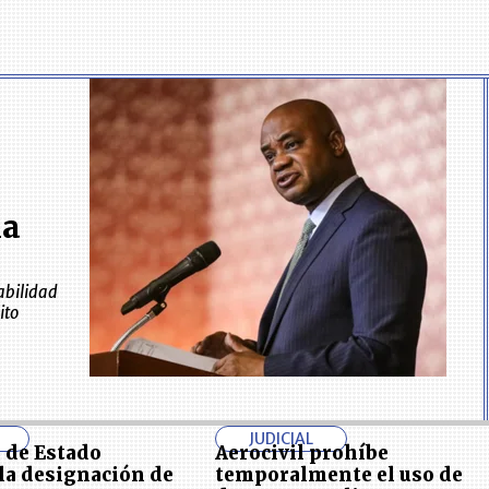
la
abilidad
ito
JUDICIAL
 de Estado
Aerocivil prohíbe
la designación de
temporalmente el uso de