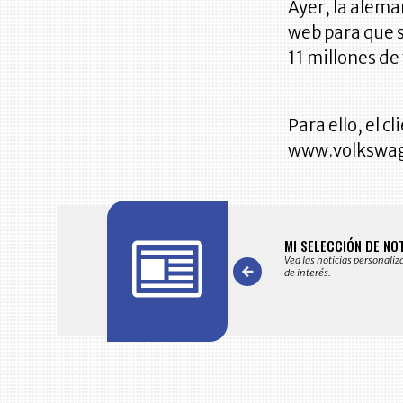
Ayer, la alema
web para que s
11 millones de
Para ello, el c
www.volkswage
FICACIONES Y ALERTAS
MI SELECCIÓN DE NO
 en su correo electrónico las noticias seleccionadas por nuestro
Vea las noticias personaliz
 editorial exclusivamente para usted.
de interés.
Item
1
of
7