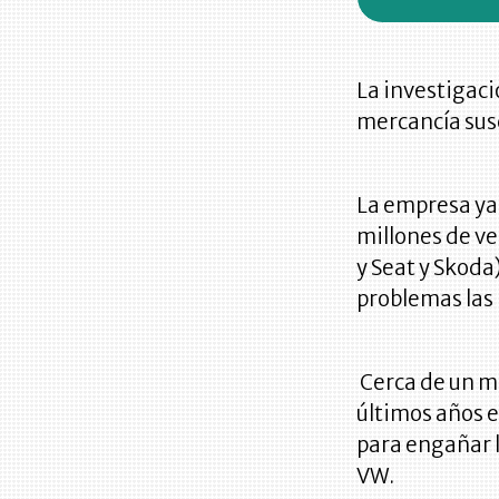
La investigaci
mercancía susc
La empresa ya
millones de ve
y Seat y Skoda
problemas las 
Cerca de un mi
últimos años 
para engañar l
VW.