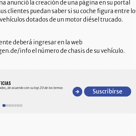
na anunció la creación de una página en su portal
us clientes puedan saber si su coche figura entre lo
 vehículos dotados de un motor diésel trucado.
liente deberá ingresar en la web
n.de/info el número de chasis de su vehículo.
BITÁCORA EMPRESARIAL 10.000 LR
TICIAS
Recopilación clasificada por sectores económico
adas, de acuerdo con su top 20 de los temas
comportamiento general y detallado de las 10
Suscribirse
en ventas en Colombia