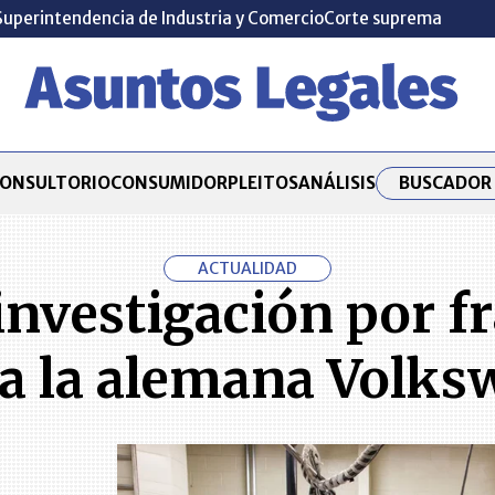
Superintendencia de Industria y Comercio
Corte suprema
BUSCADOR 
ONSULTORIO
CONSUMIDOR
PLEITOS
ANÁLISIS
ACTUALIDAD
 investigación por f
a la alemana Volk