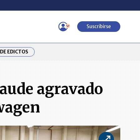
Suscribirse
DE EDICTOS
raude agravado
swagen