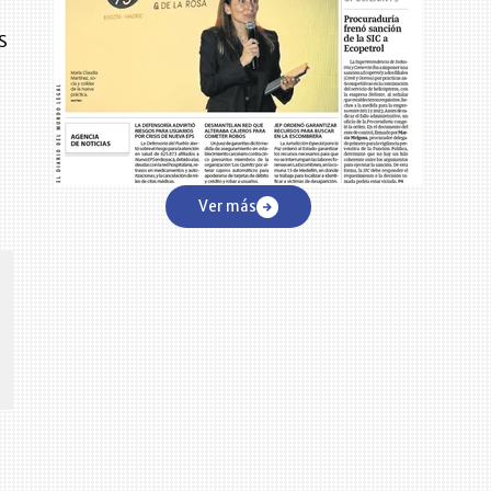
s
Ver más
CENTRO DE CONVENCIONES
Reviva en primera fila todos los foros y cátedras LR. Espacios de
s y regiones del
conocimiento alrededor de los temas económicos, empresariales y
.000 primeras empresas
financieros que permiten el posicionamiento y desarrollo de los
negocios en el país.