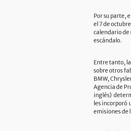
Por su parte, 
el 7 de octubr
calendario de 
escándalo.
Entre tanto, l
sobre otros fa
BMW, Chrysler
Agencia de Pr
inglés) determ
les incorporó 
emisiones de l