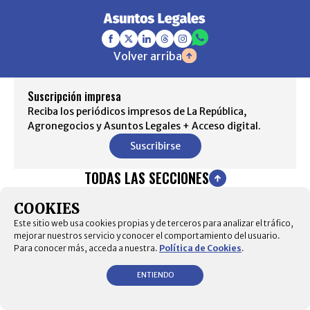
Volver arriba
Suscripción impresa
Reciba los periódicos impresos de La República,
Agronegocios y Asuntos Legales + Acceso digital.
Suscribirse
TODAS LAS SECCIONES
COOKIES
INICIO
Este sitio web usa cookies propias y de terceros para analizar el tráfico,
ACTUALIDAD
mejorar nuestros servicio y conocer el comportamiento del usuario.
Para conocer más, acceda a nuestra.
Política de Cookies
.
CONSULTORIO
CONSUMIDOR
PLEITOS
ENTIENDO
ANÁLISIS
MANTÉNGASE CONECTADO