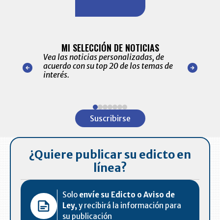
BITÁCORA 
ALERTAS
MI SELECCIÓN DE NOTICIAS
Recopilación
ónico las
Vea las noticias personalizadas, de
económicos 
r nuestro
acuerdo con su top 20 de los temas de
comportamie
amente para
interés.
de las 10.0
ventas en C
Item
1
Suscribirse
of
7
¿Quiere publicar su edicto en
línea?
Solo
envíe su Edicto o Aviso de
Ley,
y recibirá la información para
su publicación