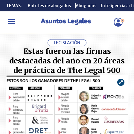
TEMAS:
TEMAS:
Bufetes de abogados
Bufetes de abogados
Abogados
Abogados
Inteligencia arti
Inteligencia arti
INICIO
ACTUALIDAD
Estas fueron las firmas destacadas del añ
LEGISLACIÓN
Estas fueron las firmas
destacadas del año en 20 áreas
de práctica de The Legal 500