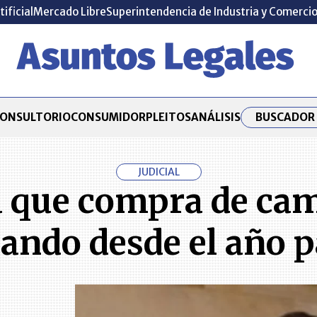
tificial
Mercado Libre
Superintendencia de Industria y Comerci
BUSCADOR 
ONSULTORIO
CONSUMIDOR
PLEITOS
ANÁLISIS
JUDICIAL
 que compra de cam
zando desde el año 