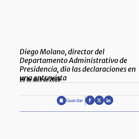
Diego Molano, director del
Departamento Administrativo de
Presidencia, dio las declaraciones en
una entrevista
28 de abril de 2020
Guardar