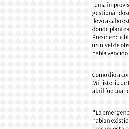
tema improvis
gestionándose
llevó a cabo e
donde plantea 
Presidencia bl
un nivel de ob
había vencido l
Como dio a con
Ministerio de 
abril fue cuand
"La emergencia
habían existi
presupuestales