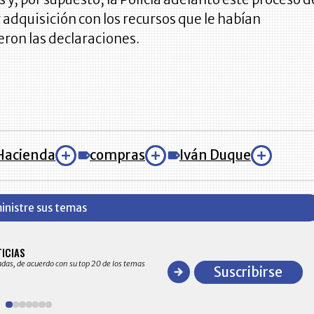
 adquisición con los recursos que le habían
ron las declaraciones.
 Hacienda
compras
Iván Duque
inistre sus temas
BITÁCORA EMPRESARIAL 10.000 LR
TICIAS
Recopilación clasificada por sectores económico
adas, de acuerdo con su top 20 de los temas
comportamiento general y detallado de las 10
Suscribirse
en ventas en Colombia