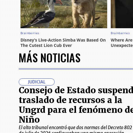
MÁS NOTICIAS
JUDICIAL
Consejo de Estado suspend
traslado de recursos a la
Ungrd para el fenómeno de
Niño
El alto tribunal encontró que dos normas del Decreto 802