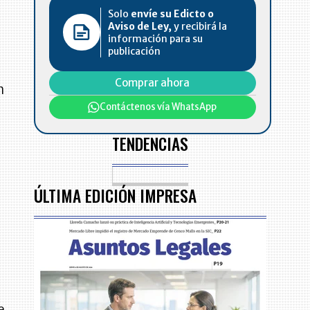
Solo
envíe su Edicto o
Aviso de Ley,
y recibirá la
e
información para su
publicación
Comprar ahora
n
a
Contáctenos vía WhatsApp
TENDENCIAS
ÚLTIMA EDICIÓN IMPRESA
e