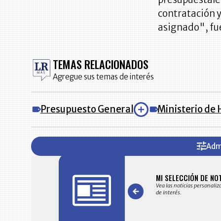
contratación y
asignado", fue
TEMAS RELACIONADOS
Agregue sus temas de interés
Presupuesto General
Ministerio de
Adm
FICACIONES Y ALERTAS
MI SELECCIÓN DE NO
 en su correo electrónico las noticias seleccionadas por nuestro
Vea las noticias personaliz
 editorial exclusivamente para usted.
de interés.
Item
1