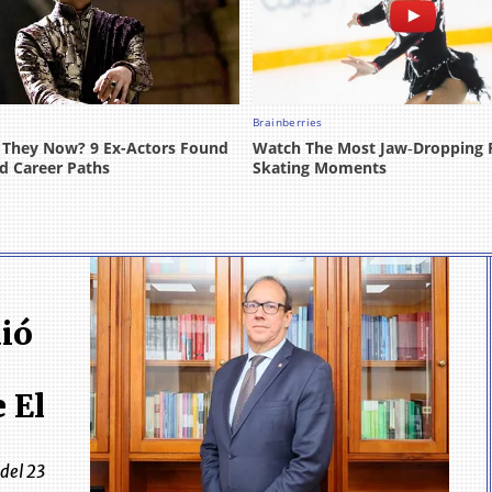
ió
 El
 del 23