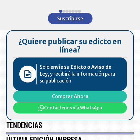
Item
1
Suscribirse
of
7
¿Quiere publicar su edicto en
línea?
Solo
envíe su Edicto o Aviso de
Ley,
y recibirá la información para
su publicación
Comprar Ahora
Contáctenos vía WhatsApp
TENDENCIAS
ÚLTIMA EDICIÓN IMPRESA