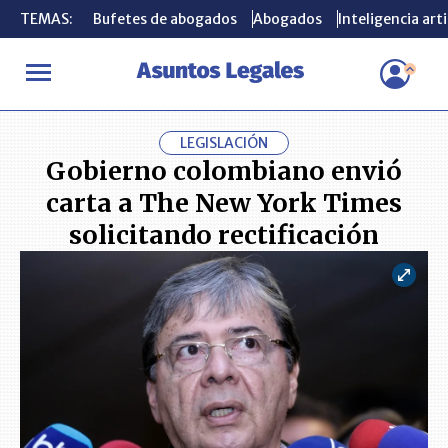
TEMAS:
TEMAS:
Bufetes de abogados
Bufetes de abogados
Abogados
Abogados
Inteligencia arti
Inteligencia arti
INICIO
ACTUALIDAD
Gobierno colombiano envió carta a The New
LEGISLACIÓN
Gobierno colombiano envió
carta a The New York Times
solicitando rectificación