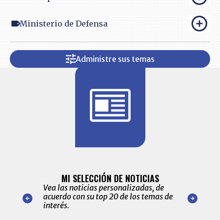
Ministerio de Defensa
Administre sus temas
BITÁCORA 
ALERTAS
MI SELECCIÓN DE NOTICIAS
Recopilación
ónico las
Vea las noticias personalizadas, de
económicos 
r nuestro
acuerdo con su top 20 de los temas de
comportamie
amente para
interés.
de las 10.0
ventas en C