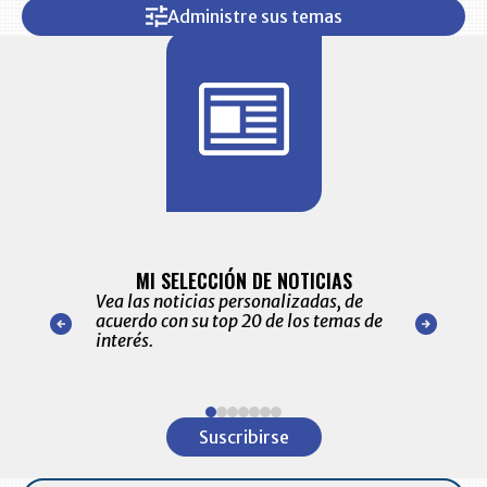
Administre sus temas
BITÁCORA 
ALERTAS
MI SELECCIÓN DE NOTICIAS
Recopilación
ónico las
Vea las noticias personalizadas, de
económicos 
r nuestro
acuerdo con su top 20 de los temas de
comportamie
amente para
interés.
de las 10.0
ventas en C
Item
1
Suscribirse
of
7