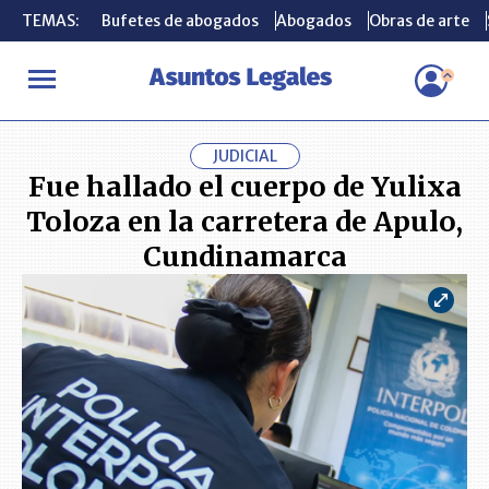
TEMAS:
TEMAS:
Bufetes de abogados
Bufetes de abogados
Abogados
Abogados
Obras de arte
Obras de arte
INICIO
ACTUALIDAD
Fue hallado el cuerpo de Yulixa Toloza en
JUDICIAL
Fue hallado el cuerpo de Yulixa
Toloza en la carretera de Apulo,
Cundinamarca