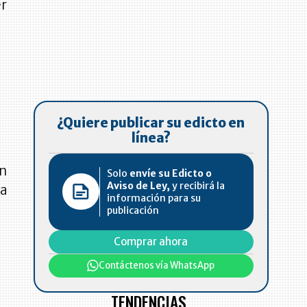
er
¿Quiere publicar su edicto en
línea?
en
Solo
envíe su Edicto o
Aviso de Ley,
y recibirá la
la
información para su
publicación
Comprar ahora
Contáctenos vía WhatsApp
TENDENCIAS