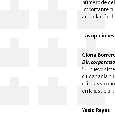
número de del
importante cu
articulación d
Las opiniones
Gloria Borrer
Dir. corporació
“El nuevo sist
ciudadanía que
criticas sin m
en la justicia”.
Yesid Reyes