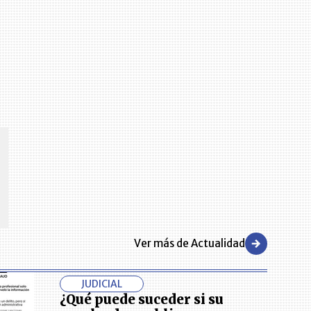
CENTRO DE CONVENCIONES
Reviva en primera fila todos los foros y cátedras LR. Espacios de
s y regiones del
conocimiento alrededor de los temas económicos, empresariales y
.000 primeras empresas
financieros que permiten el posicionamiento y desarrollo de los
negocios en el país.
Ver más de Actualidad
JUDICIAL
¿Qué puede suceder si su