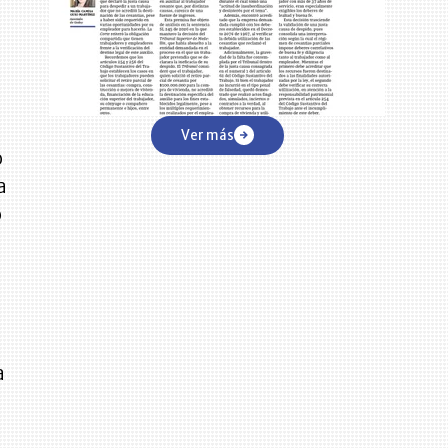
Ver más
o
a
o
d
a