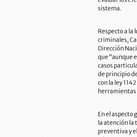
sistema.
Respecto a la 
criminales, Ca
Dirección Naci
que “aunque el
casos particula
de principio d
con la ley 114
herramientas 
En el aspecto 
la atención la
preventiva y e