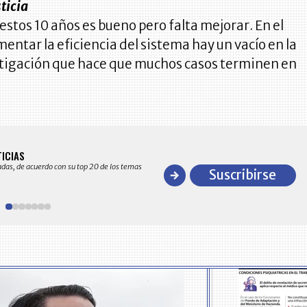
ticia
 estos 10 años es bueno pero falta mejorar. En el
entar la eficiencia del sistema hay un vacío en la
stigación que hace que muchos casos terminen en
BITÁCORA EMPRESARIAL 10.000 LR
TICIAS
Recopilación clasificada por sectores económico
adas, de acuerdo con su top 20 de los temas
comportamiento general y detallado de las 10
Suscribirse
en ventas en Colombia