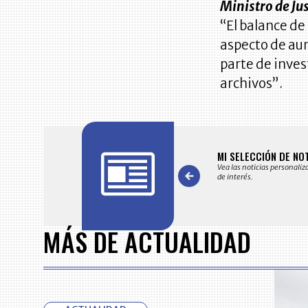
Ministro de Jus
“El balance de
aspecto de aum
parte de inve
archivos”.
FICACIONES Y ALERTAS
MI SELECCIÓN DE NO
 en su correo electrónico las noticias seleccionadas por nuestro
Vea las noticias personaliz
 editorial exclusivamente para usted.
de interés.
Item
1
MÁS DE ACTUALIDAD
of
7