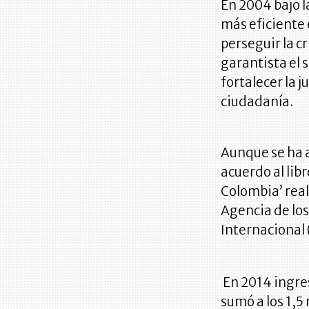
En 2004 bajo l
más eficiente 
perseguir la c
garantista el 
fortalecer la j
ciudadanía.
Aunque se ha a
acuerdo al lib
Colombia’ reali
Agencia de los
Internacional 
En 2014 ingres
sumó a los 1,5