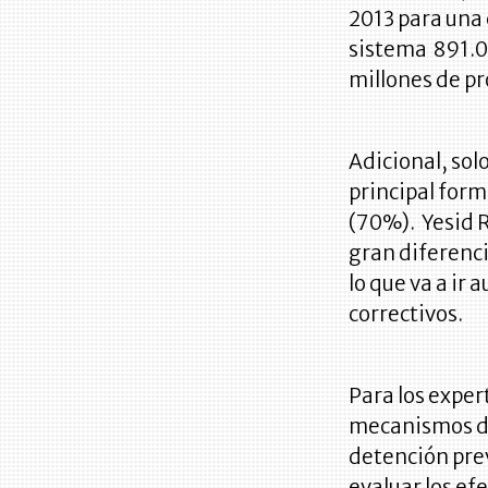
2013 para una c
sistema 891.0
millones de p
Adicional, sol
principal form
(70%). Yesid R
gran diferenci
lo que va a i
correctivos.
Para los exper
mecanismos de
detención prev
evaluar los ef