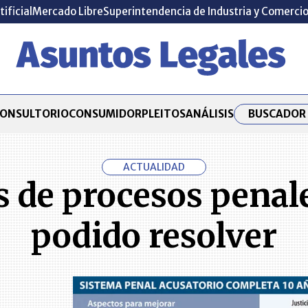
tificial
Mercado Libre
Superintendencia de Industria y Comerci
BUSCADOR 
ONSULTORIO
CONSUMIDOR
PLEITOS
ANÁLISIS
ACTUALIDAD
s de procesos penal
podido resolver