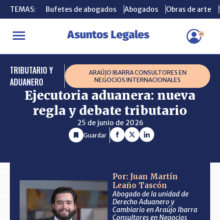
TEMAS:
TEMAS:
Bufetes de abogados
Bufetes de abogados
Abogados
Abogados
Obras de arte
Obras de arte
INICIO
CONSULTORIO
Ejecutoria aduanera: nueva regla y debat
TRIBUTARIO Y
ARAÚJO IBARRA CONSULTORES EN
ADUANERO
NEGOCIOS INTERNACIONALES
Ejecutoria aduanera: nueva
regla y debate tributario
25 de junio de 2026
Guardar
Por: Juan Martín
Leaño Tascón
Abogado de la unidad de
Derecho Aduanero y
Cambiario en Araújo Ibarra
Consultores en Negocios