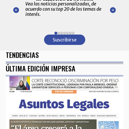
ónico las
Vea las noticias personalizadas, de
económicos 
r nuestro
acuerdo con su top 20 de los temas de
comportamie
amente para
interés.
de las 10.0
ventas en C
Item
1
Suscribirse
of
7
TENDENCIAS
ÚLTIMA EDICIÓN IMPRESA