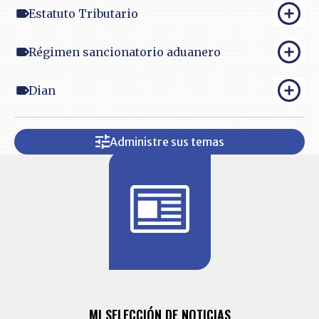
Estatuto Tributario
Régimen sancionatorio aduanero
Dian
Administre sus temas
BITÁCORA 
ALERTAS
MI SELECCIÓN DE NOTICIAS
Recopilación