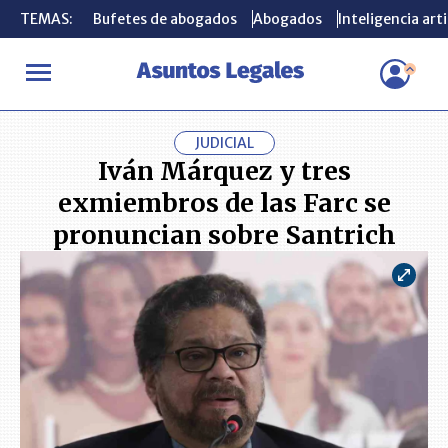
TEMAS:
TEMAS:
Bufetes de abogados
Bufetes de abogados
Abogados
Abogados
Inteligencia arti
Inteligencia arti
INICIO
ACTUALIDAD
Iván Márquez y tres exmiembros de las Fa
JUDICIAL
Iván Márquez y tres
exmiembros de las Farc se
pronuncian sobre Santrich