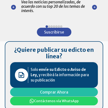
Vea las noticias personalizadas, de
económicos 
r nuestro
acuerdo con su top 20 de los temas de
comportamie
amente para
interés.
de las 10.0
ventas en C
Item
1
Suscribirse
of
7
¿Quiere publicar su edicto en
línea?
Solo
envíe su Edicto o Aviso de
Ley,
y recibirá la información para
su publicación
Comprar Ahora
Contáctenos vía WhatsApp