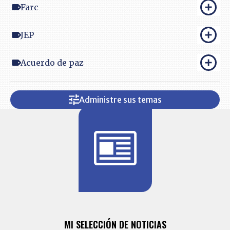
Farc
JEP
Acuerdo de paz
Administre sus temas
BITÁCORA 
ALERTAS
MI SELECCIÓN DE NOTICIAS
Recopilación
ónico las