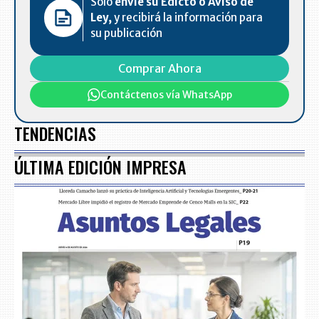
Solo
envíe su Edicto o Aviso de
Ley,
y recibirá la información para
su publicación
Comprar Ahora
Contáctenos vía WhatsApp
TENDENCIAS
ÚLTIMA EDICIÓN IMPRESA