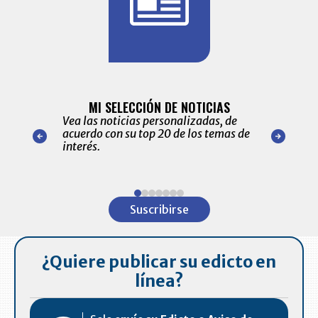
BITÁCORA 
ALERTAS
MI SELECCIÓN DE NOTICIAS
Recopilación
ónico las
Vea las noticias personalizadas, de
económicos 
r nuestro
acuerdo con su top 20 de los temas de
comportamie
amente para
interés.
de las 10.0
ventas en C
Item
1
Suscribirse
of
7
¿Quiere publicar su edicto en
línea?