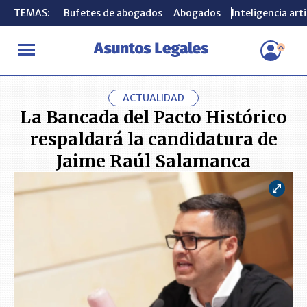
TEMAS:
TEMAS:
Bufetes de abogados
Bufetes de abogados
Abogados
Abogados
Inteligencia arti
Inteligencia arti
INICIO
ACTUALIDAD
La Bancada del Pacto Histórico respaldar
ACTUALIDAD
La Bancada del Pacto Histórico
respaldará la candidatura de
Jaime Raúl Salamanca