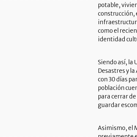
potable, vivie
construcción, 
infraestructur
como el recien
identidad cult
Siendo así, la
Desastres y la
con 30 días pa
población cuen
para cerrar de
guardar escom
Asimismo, el M
previamente e