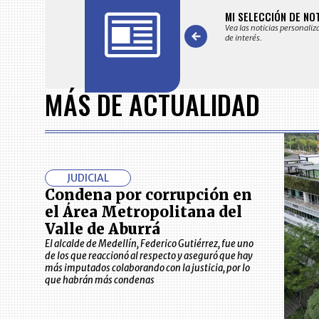
FICACIONES Y ALERTAS
MI SELECCIÓN DE NO
 en su correo electrónico las noticias seleccionadas por nuestro
Vea las noticias personaliz
 editorial exclusivamente para usted.
de interés.
Item
1
MÁS DE ACTUALIDAD
of
7
JUDICIAL
Condena por corrupción en
el Área Metropolitana del
Valle de Aburrá
El alcalde de Medellín, Federico Gutiérrez, fue uno
de los que reaccionó al respecto y aseguró que hay
más imputados colaborando con la justicia, por lo
que habrán más condenas