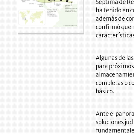
Séptima de Re
ha tenido en c
además de cont
confirmó que n
característica
Algunas de las
para próximos 
almacenamiento
completas o c
básico.
Ante el panor
soluciones jud
fundamentales 