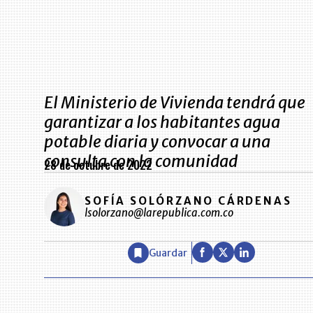
El Ministerio de Vivienda tendrá que
garantizar a los habitantes agua
potable diaria y convocar a una
consulta con la comunidad
28 de octubre de 2022
SOFÍA SOLÓRZANO CÁRDENAS
lsolorzano@larepublica.com.co
Guardar