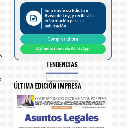
o
Solo
envíe su Edicto o
Aviso de Ley,
y recibirá la
e
información para su
publicación
Comprar ahora
Contáctenos vía WhatsApp
s
TENDENCIAS
o
ÚLTIMA EDICIÓN IMPRESA