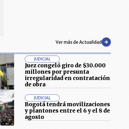
CENTRO DE CONVENCIONES
Reviva en primera fila todos los foros y cátedras LR. Espacios de
s y regiones del
conocimiento alrededor de los temas económicos, empresariales y
.000 primeras empresas
financieros que permiten el posicionamiento y desarrollo de los
negocios en el país.
Ver más de Actualidad
JUDICIAL
Juez congeló giro de $30.000
millones por presunta
irregularidad en contratación
de obra
JUDICIAL
Bogotá tendrá movilizaciones
y plantones entre el 6 y el 8 de
agosto