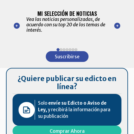
BITÁCORA 
ALERTAS
MI SELECCIÓN DE NOTICIAS
Recopilación
ónico las
Vea las noticias personalizadas, de
económicos 
r nuestro
acuerdo con su top 20 de los temas de
comportamie
amente para
interés.
de las 10.0
ventas en C
Item
1
Suscribirse
of
7
¿Quiere publicar su edicto en
línea?
Solo
envíe su Edicto o Aviso de
Ley,
y recibirá la información para
su publicación
Comprar Ahora