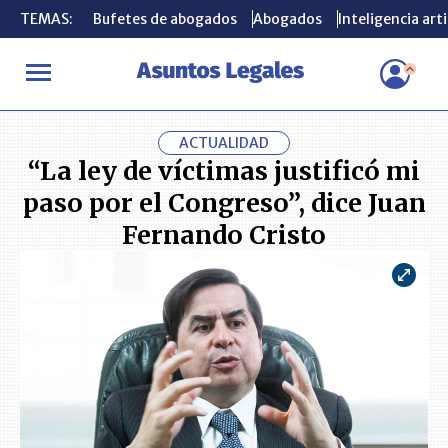
TEMAS:
TEMAS:
Bufetes de abogados
Bufetes de abogados
Abogados
Abogados
Inteligencia arti
Inteligencia arti
INICIO
ACTUALIDAD
“La ley de víctimas justificó mi paso por 
ACTUALIDAD
“La ley de víctimas justificó mi
paso por el Congreso”, dice Juan
Fernando Cristo