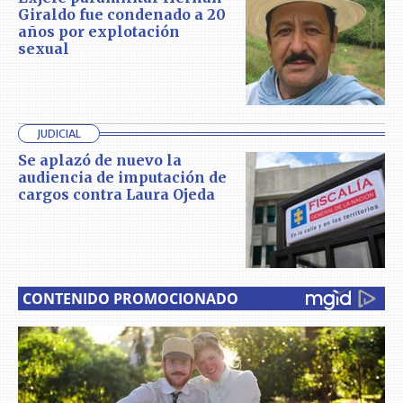
Giraldo fue condenado a 20
años por explotación
sexual
JUDICIAL
Se aplazó de nuevo la
audiencia de imputación de
cargos contra Laura Ojeda