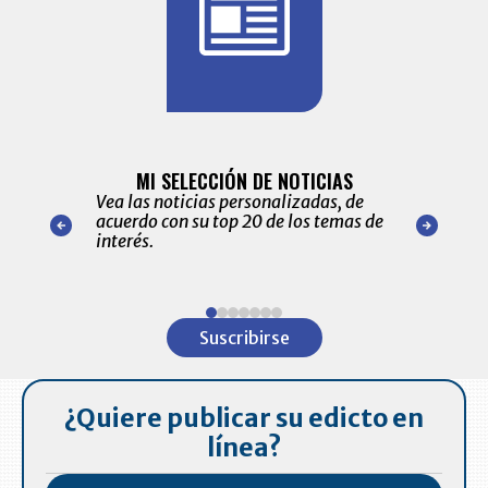
BITÁCORA 
ALERTAS
MI SELECCIÓN DE NOTICIAS
Recopilación
ónico las
Vea las noticias personalizadas, de
económicos 
r nuestro
acuerdo con su top 20 de los temas de
comportamie
amente para
interés.
de las 10.0
ventas en C
Item
1
Suscribirse
of
7
¿Quiere publicar su edicto en
línea?