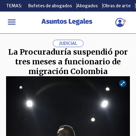
TEMAS:
TEMAS:
Bufetes de abogados
Bufetes de abogados
Abogados
Abogados
Obras de arte
Obras de arte
INICIO
ACTUALIDAD
La Procuraduría suspendió por tres meses
JUDICIAL
La Procuraduría suspendió por
tres meses a funcionario de
migración Colombia