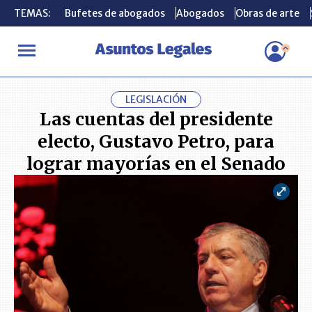
TEMAS:
TEMAS:
Bufetes de abogados
Bufetes de abogados
Abogados
Abogados
Obras de arte
Obras de arte
INICIO
ACTUALIDAD
Las cuentas del presidente electo, Gustav
LEGISLACIÓN
Las cuentas del presidente
electo, Gustavo Petro, para
lograr mayorías en el Senado