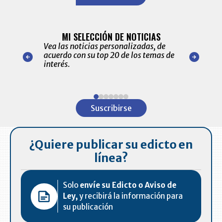
BITÁCORA 
ALERTAS
MI SELECCIÓN DE NOTICIAS
Recopilación
ónico las
Vea las noticias personalizadas, de
económicos 
r nuestro
acuerdo con su top 20 de los temas de
comportamie
amente para
interés.
de las 10.0
ventas en C
Item
1
Suscribirse
of
7
¿Quiere publicar su edicto en
línea?
Solo
envíe su Edicto o Aviso de
Ley,
y recibirá la información para
su publicación