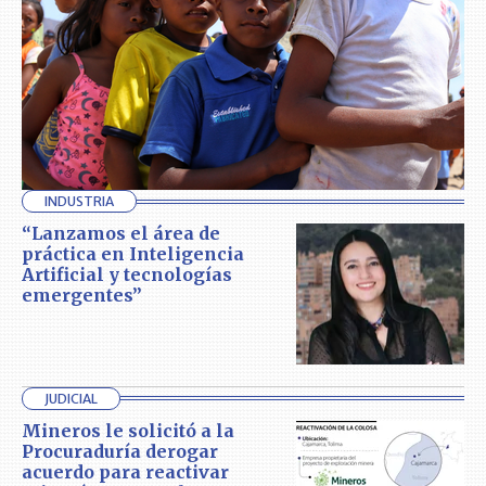
INDUSTRIA
“Lanzamos el área de
práctica en Inteligencia
Artificial y tecnologías
emergentes”
JUDICIAL
Mineros le solicitó a la
Procuraduría derogar
acuerdo para reactivar