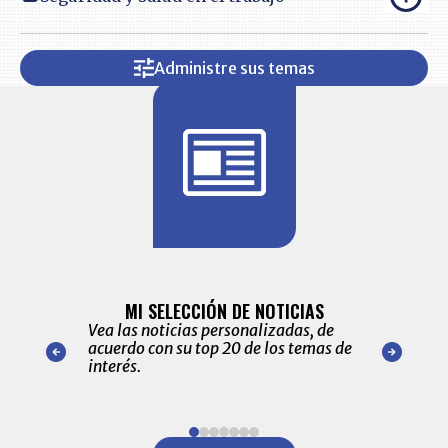
Administre sus temas
BITÁCORA 
ALERTAS
MI SELECCIÓN DE NOTICIAS
Recopilación
ónico las
Vea las noticias personalizadas, de
económicos 
r nuestro
acuerdo con su top 20 de los temas de
comportamie
amente para
interés.
de las 10.0
ventas en C
Item
1