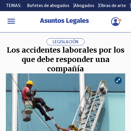
TEMAS:
TEMAS:
Bufetes de abogados
Bufetes de abogados
Abogados
Abogados
Obras de arte
Obras de arte
INICIO
ACTUALIDAD
Los accidentes laborales por los que deb
LEGISLACIÓN
Los accidentes laborales por los
que debe responder una
compañía