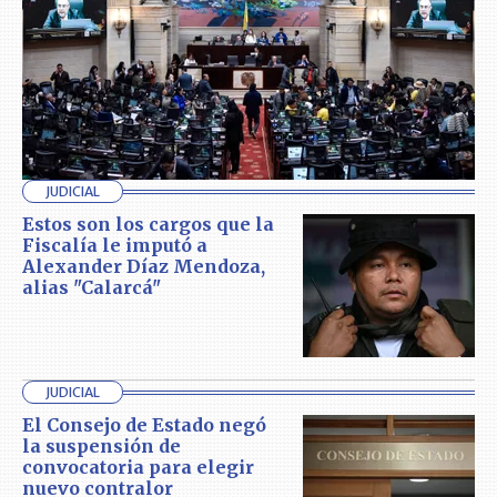
JUDICIAL
Estos son los cargos que la
Fiscalía le imputó a
Alexander Díaz Mendoza,
alias "Calarcá"
JUDICIAL
El Consejo de Estado negó
la suspensión de
convocatoria para elegir
nuevo contralor