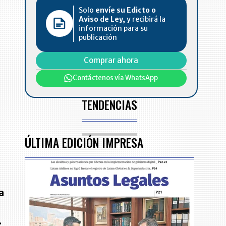
Solo
envíe su Edicto o
Aviso de Ley,
y recibirá la
información para su
publicación
Comprar ahora
Contáctenos vía WhatsApp
TENDENCIAS
ÚLTIMA EDICIÓN IMPRESA
a
.