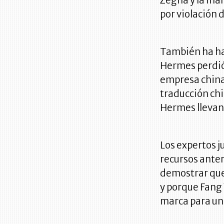
Zegna y la mar
por violación 
También ha hab
Hermes perdió 
empresa china
traducción ch
Hermes llevan
Los expertos j
recursos ante
demostrar que
y porque Fang 
marca para un 