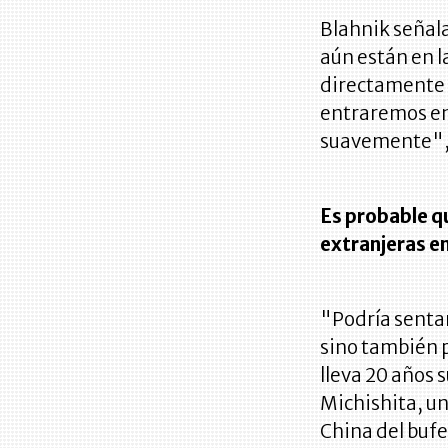
Blahnik señala
aún están en l
directamente 
entraremos en
suavemente", 
Es probable q
extranjeras en
"Podría sentar
sino también 
lleva 20 años 
Michishita, un
China del bufe