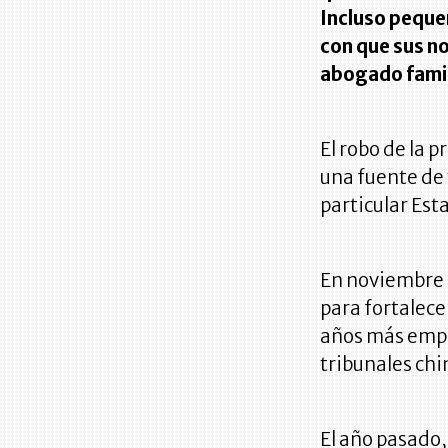
Incluso peque
con que sus n
abogado famil
El robo de la 
una fuente de 
particular Est
En noviembre
para fortalece
años más empr
tribunales chi
El año pasado,