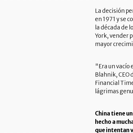
La decisión pe
en 1971 y se c
la década de l
York, vender p
mayor crecimi
"Era un vacío 
Blahnik, CEO d
Financial Tim
lágrimas genu
China tiene u
hecho a mucha
que intentan 