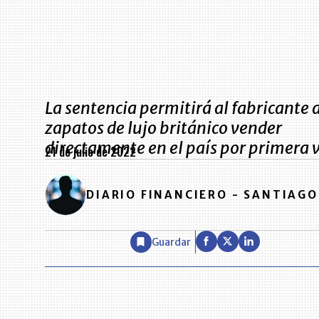
La sentencia permitirá al fabricante 
zapatos de lujo británico vender
directamente en el país por primera 
21 de julio de 2022
DIARIO FINANCIERO - SANTIAGO
Guardar