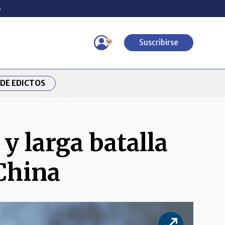
o
Suscribirse
DE EDICTOS
y larga batalla
 China