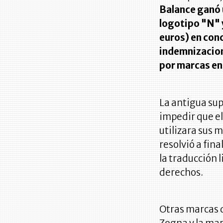
Balance ganó u
logotipo "N" y
euros) en con
indemnizacion
por marcas en 
La antigua sup
impedir que el
utilizara sus 
resolvió a fin
la traducción 
derechos.
Otras marcas d