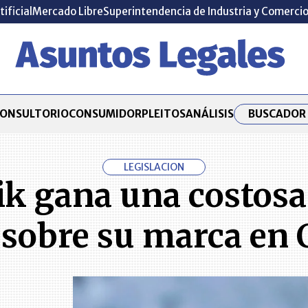
tificial
Mercado Libre
Superintendencia de Industria y Comerci
BUSCADOR 
ONSULTORIO
CONSUMIDOR
PLEITOS
ANÁLISIS
LEGISLACION
 gana una costosa 
 sobre su marca en