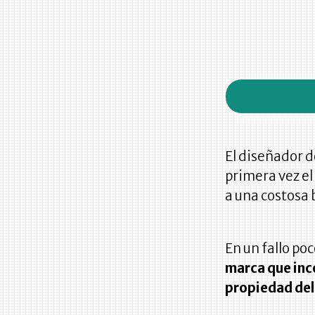
El diseñador 
primera vez el
a una costosa 
En un fallo poc
marca que inc
propiedad del