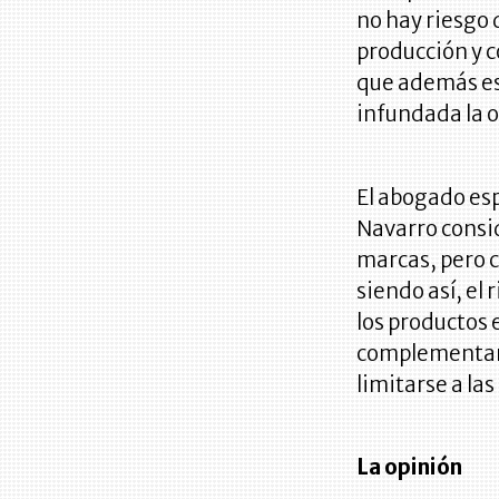
no hay riesgo
producción y 
que además est
infundada la o
El abogado esp
Navarro consid
marcas, pero 
siendo así, el
los productos 
complementario
limitarse a la
La opinión