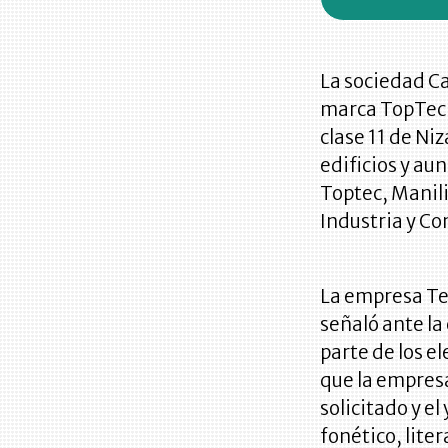
La sociedad Car
marca TopTech
clase 11 de Ni
edificios y au
Toptec, Manili
Industria y Co
La empresa Tec
señaló ante la
parte de los e
que la empresa
solicitado y e
fonético, lite