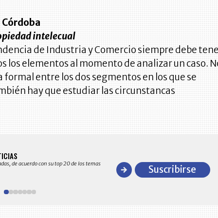
o Córdoba
opiedad intelecual
ndencia de Industria y Comercio siempre debe ten
os los elementos al momento de analizar un caso. N
ía formal entre los dos segmentos en los que se
mbién hay que estudiar las circunstancas
BITÁCORA EMPRESARIAL 10.000 LR
TICIAS
Recopilación clasificada por sectores económico
adas, de acuerdo con su top 20 de los temas
comportamiento general y detallado de las 10
Suscribirse
en ventas en Colombia