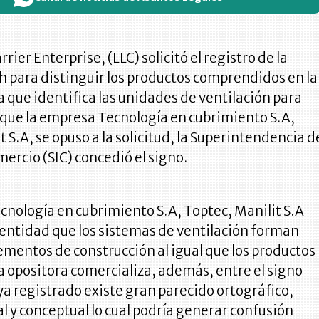
rier Enterprise, (LLC) solicitó el registro de la
 para distinguir los productos comprendidos en la
za que identifica las unidades de ventilación para
nque la empresa Tecnología en cubrimiento S.A,
t S.A, se opuso a la solicitud, la Superintendencia d
mercio (SIC) concedió el signo.
nología en cubrimiento S.A, Toptec, Manilit S.A
 entidad que los sistemas de ventilación forman
lementos de construcción al igual que los productos
 opositora comercializa, además, entre el signo
l ya registrado existe gran parecido ortográfico,
ral y conceptual lo cual podría generar confusión