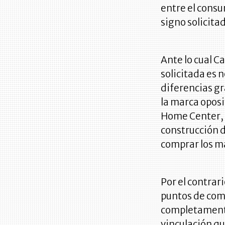
entre el consu
signo solicita
Ante lo cual C
solicitada es 
diferencias gr
la marca opos
Home Center, 
construcción 
comprar los ma
Por el contrar
puntos de com
completamente
vinculación q