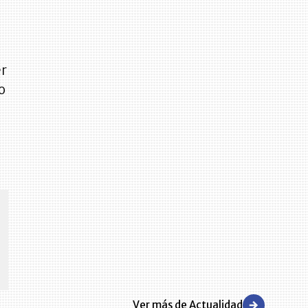
er
o
CENTRO DE CONVENCIONES
Reviva en primera fila todos los foros y cátedras LR. Espacios de
s y regiones del
conocimiento alrededor de los temas económicos, empresariales y
.000 primeras empresas
financieros que permiten el posicionamiento y desarrollo de los
negocios en el país.
Ver más de Actualidad