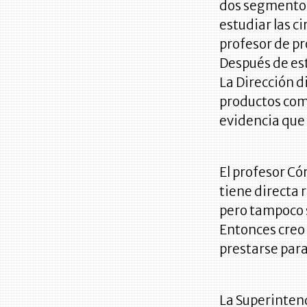
dos segmentos
estudiar las c
profesor de p
Después de est
La Dirección d
productos comp
evidencia que 
El profesor Có
tiene directa 
pero tampoco 
Entonces creo 
prestarse para
La Superintend