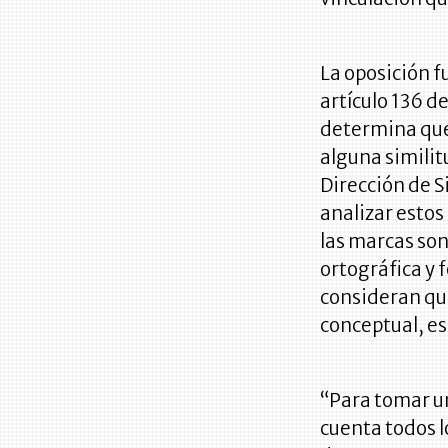
La oposición f
artículo 136 d
determina que
alguna similit
Dirección de S
analizar estos
las marcas son
ortográfica y 
consideran qu
conceptual, es 
“Para tomar un
cuenta todos l