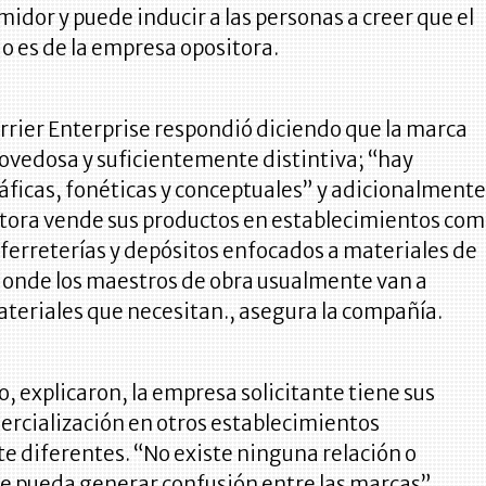
midor y puede inducir a las personas a creer que el
do es de la empresa opositora.
arrier Enterprise respondió diciendo que la marca
novedosa y suficientemente distintiva; “hay
áficas, fonéticas y conceptuales” y adicionalmente
itora vende sus productos en establecimientos co
ferreterías y depósitos enfocados a materiales de
donde los maestros de obra usualmente van a
teriales que necesitan., asegura la compañía.
io, explicaron, la empresa solicitante tiene sus
ercialización en otros establecimientos
 diferentes. “No existe ninguna relación o
ue pueda generar confusión entre las marcas”.