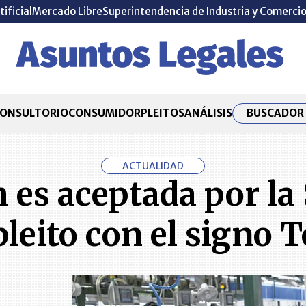
tificial
Mercado Libre
Superintendencia de Industria y Comerci
BUSCADOR 
ONSULTORIO
CONSUMIDOR
PLEITOS
ANÁLISIS
ACTUALIDAD
es aceptada por la
pleito con el signo 