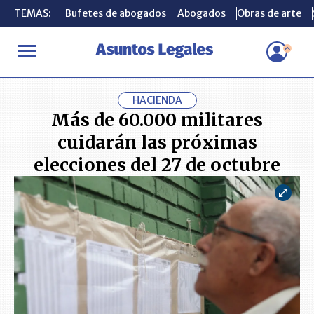
TEMAS:
TEMAS:
Bufetes de abogados
Bufetes de abogados
Abogados
Abogados
Obras de arte
Obras de arte
INICIO
ACTUALIDAD
Más de 60.000 militares cuidarán las próx
HACIENDA
Más de 60.000 militares
cuidarán las próximas
elecciones del 27 de octubre