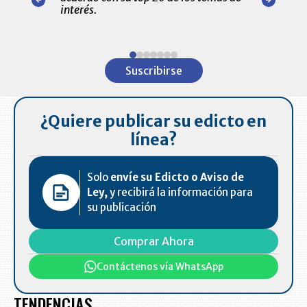
amente para
interés.
de las 10.0
ventas en C
Item
1
Suscribirse
of
7
¿Quiere publicar su edicto en
línea?
Solo
envíe su Edicto o Aviso de
Ley,
y recibirá la información para
su publicación
Comprar Ahora
Contáctenos vía WhatsApp
TENDENCIAS