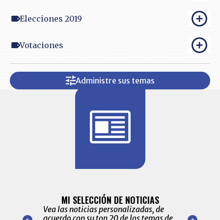
Elecciones 2019
Votaciones
Administre sus temas
BITÁCORA 
ALERTAS
MI SELECCIÓN DE NOTICIAS
Recopilación
ónico las
Vea las noticias personalizadas, de
económicos 
r nuestro
acuerdo con su top 20 de los temas de
comportamie