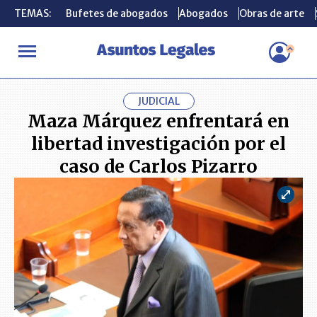
TEMAS:
TEMAS:
Bufetes de abogados
Bufetes de abogados
Abogados
Abogados
Obras de arte
Obras de arte
INICIO
ACTUALIDAD
Maza Márquez enfrentará en libertad inves
JUDICIAL
Maza Márquez enfrentará en
libertad investigación por el
caso de Carlos Pizarro