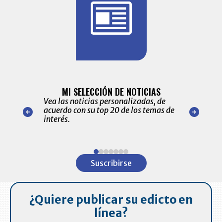
BITÁCORA 
ALERTAS
MI SELECCIÓN DE NOTICIAS
Recopilación
ónico las
Vea las noticias personalizadas, de
económicos 
r nuestro
acuerdo con su top 20 de los temas de
comportamie
amente para
interés.
de las 10.0
ventas en C
Item
1
Suscribirse
of
7
¿Quiere publicar su edicto en
línea?