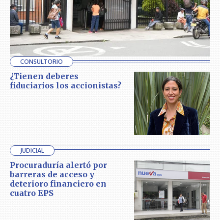
CONSULTORIO
¿Tienen deberes
fiduciarios los accionistas?
JUDICIAL
Procuraduría alertó por
barreras de acceso y
deterioro financiero en
cuatro EPS