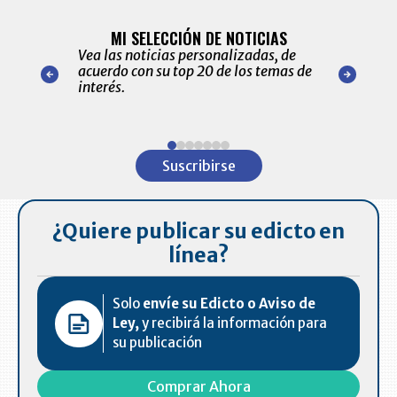
BITÁCORA 
ALERTAS
MI SELECCIÓN DE NOTICIAS
Recopilación
ónico las
Vea las noticias personalizadas, de
económicos 
r nuestro
acuerdo con su top 20 de los temas de
comportamie
amente para
interés.
de las 10.0
ventas en C
Item
1
Suscribirse
of
7
¿Quiere publicar su edicto en
línea?
Solo
envíe su Edicto o Aviso de
Ley,
y recibirá la información para
su publicación
Comprar Ahora