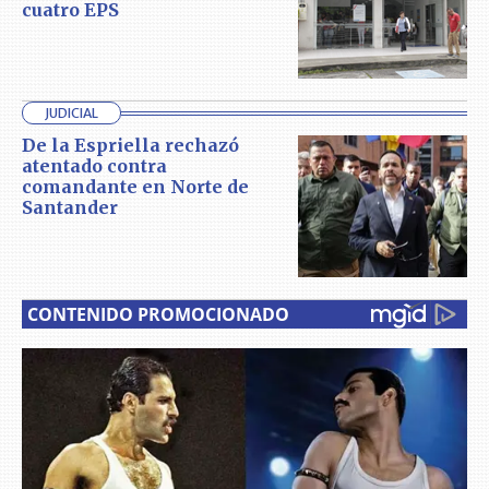
cuatro EPS
JUDICIAL
De la Espriella rechazó
atentado contra
comandante en Norte de
Santander