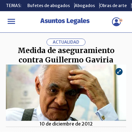
TEMAS:
TEMAS:
Bufetes de abogados
Bufetes de abogados
Abogados
Abogados
Obras de arte
Obras de arte
INICIO
ACTUALIDAD
Medida de aseguramiento contra Guillerm
ACTUALIDAD
Medida de aseguramiento
contra Guillermo Gaviria
10 de diciembre de 2012