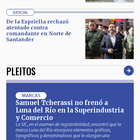
JUDICIAL
De la Espriella rechazó
atentado contra
comandante en Norte de
Santander
PLEITOS
MARCAS
Samuel Tcherassi no frenó a
Luna del Río en la Superindustria
y Comercio
La SIC, en el examen de registrabilidad, encontró que la
marca Luna del Río incorpora elementos gráficos,
tipográficos y denominativos que le otorgan una