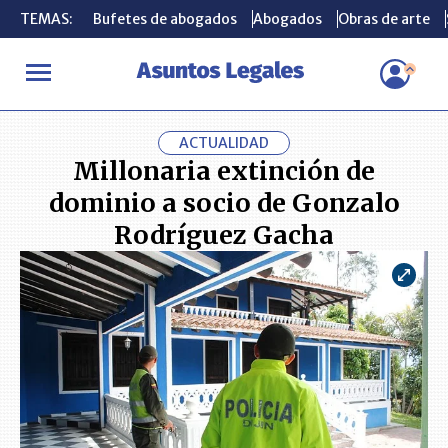
TEMAS:
TEMAS:
Bufetes de abogados
Bufetes de abogados
Abogados
Abogados
Obras de arte
Obras de arte
INICIO
ACTUALIDAD
Millonaria extinción de dominio a socio 
ACTUALIDAD
Millonaria extinción de
dominio a socio de Gonzalo
Rodríguez Gacha