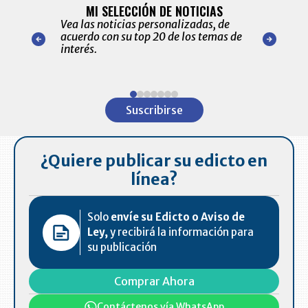
ALERTAS
MI SELECCIÓN DE NOTICIAS
Recopilación
ónico las
Vea las noticias personalizadas, de
económicos 
r nuestro
acuerdo con su top 20 de los temas de
comportamie
amente para
interés.
de las 10.0
ventas en C
Item
1
Suscribirse
of
7
¿Quiere publicar su edicto en
línea?
Solo
envíe su Edicto o Aviso de
Ley,
y recibirá la información para
su publicación
Comprar Ahora
Contáctenos vía WhatsApp