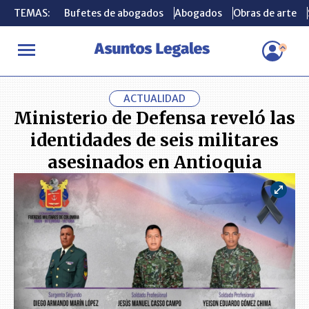
TEMAS:
TEMAS:
Bufetes de abogados
Bufetes de abogados
Abogados
Abogados
Obras de arte
Obras de arte
INICIO
ACTUALIDAD
Ministerio de Defensa reveló las identidad
ACTUALIDAD
Ministerio de Defensa reveló las
identidades de seis militares
asesinados en Antioquia