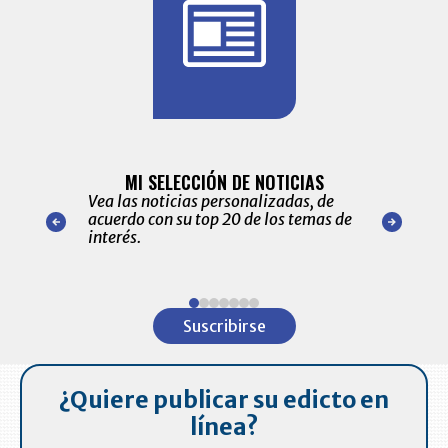
BITÁCORA 
ALERTAS
MI SELECCIÓN DE NOTICIAS
Recopilación
ónico las
Vea las noticias personalizadas, de
económicos 
r nuestro
acuerdo con su top 20 de los temas de
comportamie
amente para
interés.
de las 10.0
ventas en C
Item
1
Suscribirse
of
7
¿Quiere publicar su edicto en
línea?