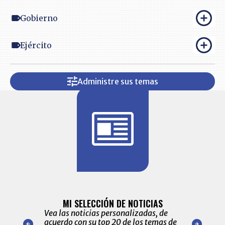
Gobierno
Ejército
Administre sus temas
BITÁCORA 
ALERTAS
MI SELECCIÓN DE NOTICIAS
Recopilación
ónico las
Vea las noticias personalizadas, de
económicos 
r nuestro
acuerdo con su top 20 de los temas de
comportamie