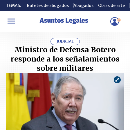
TEMAS:
TEMAS:
Bufetes de abogados
Bufetes de abogados
Abogados
Abogados
Obras de arte
Obras de arte
INICIO
ACTUALIDAD
Ministro de Defensa Botero responde a los
JUDICIAL
Ministro de Defensa Botero
responde a los señalamientos
sobre militares