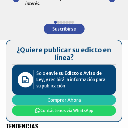
amente para
interés.
de las 10.0
ventas en C
Item
1
Suscribirse
of
7
¿Quiere publicar su edicto en
línea?
Solo
envíe su Edicto o Aviso de
Ley,
y recibirá la información para
su publicación
Comprar Ahora
Contáctenos vía WhatsApp
TENDENCIAS