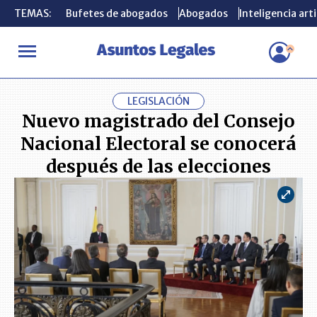
TEMAS:
TEMAS:
Bufetes de abogados
Bufetes de abogados
Abogados
Abogados
Inteligencia arti
Inteligencia arti
INICIO
ACTUALIDAD
Nuevo magistrado del Consejo Nacional Ele
LEGISLACIÓN
Nuevo magistrado del Consejo
Nacional Electoral se conocerá
después de las elecciones