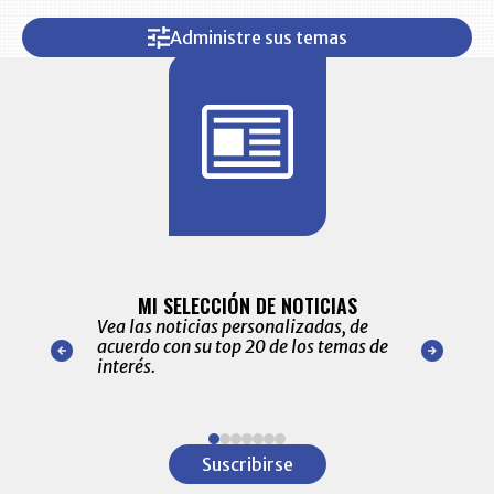
Administre sus temas
BITÁCORA 
ALERTAS
MI SELECCIÓN DE NOTICIAS
Recopilación
ónico las
Vea las noticias personalizadas, de
económicos 
r nuestro
acuerdo con su top 20 de los temas de
comportamie
amente para
interés.
de las 10.0
ventas en C
Item
1
Suscribirse
of
7