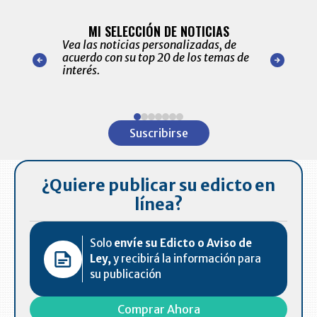
BITÁCORA 
ALERTAS
MI SELECCIÓN DE NOTICIAS
Recopilación
ónico las
Vea las noticias personalizadas, de
económicos 
r nuestro
acuerdo con su top 20 de los temas de
comportamie
amente para
interés.
de las 10.0
ventas en C
Item
1
Suscribirse
of
7
¿Quiere publicar su edicto en
línea?
Solo
envíe su Edicto o Aviso de
Ley,
y recibirá la información para
su publicación
Comprar Ahora