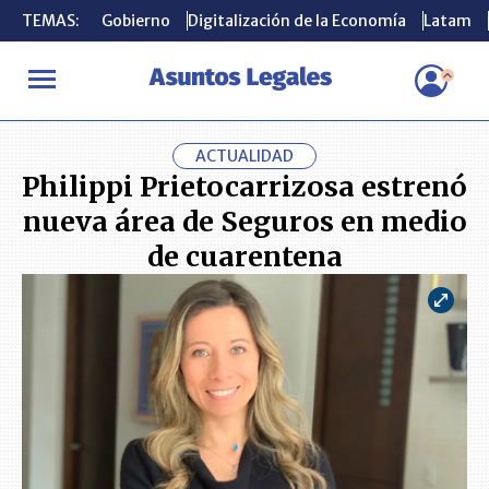
TEMAS:
TEMAS:
Gobierno
Gobierno
Digitalización de la Economía
Digitalización de la Economía
Latam
Latam
INICIO
ACTUALIDAD
Philippi Prietocarrizosa estrenó nueva á
ACTUALIDAD
Philippi Prietocarrizosa estrenó
nueva área de Seguros en medio
de cuarentena