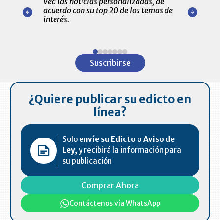
Vea las noticias personalizadas, de
económicos 
r nuestro
acuerdo con su top 20 de los temas de
comportamie
amente para
interés.
de las 10.0
ventas en C
Item
1
Suscribirse
of
7
¿Quiere publicar su edicto en
línea?
Solo
envíe su Edicto o Aviso de
Ley,
y recibirá la información para
su publicación
Comprar Ahora
Contáctenos vía WhatsApp