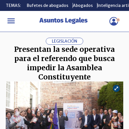
TEMAS:
TEMAS:
Bufetes de abogados
Bufetes de abogados
Abogados
Abogados
Inteligencia arti
Inteligencia arti
INICIO
ACTUALIDAD
Presentan la sede operativa para el refe
LEGISLACIÓN
Presentan la sede operativa
para el referendo que busca
impedir la Asamblea
Constituyente