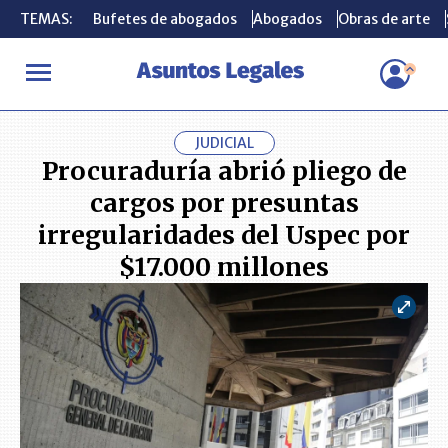
TEMAS:
TEMAS:
Bufetes de abogados
Bufetes de abogados
Abogados
Abogados
Obras de arte
Obras de arte
INICIO
ACTUALIDAD
Procuraduría abrió pliego de cargos por p
JUDICIAL
Procuraduría abrió pliego de
cargos por presuntas
irregularidades del Uspec por
$17.000 millones