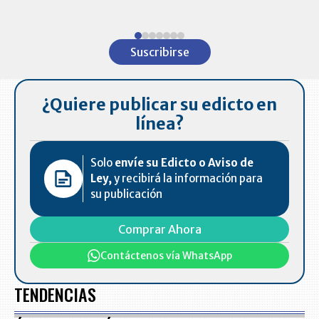
ventas en C
Item
1
Suscribirse
of
7
¿Quiere publicar su edicto en
línea?
Solo
envíe su Edicto o Aviso de
Ley,
y recibirá la información para
su publicación
Comprar Ahora
Contáctenos vía WhatsApp
TENDENCIAS