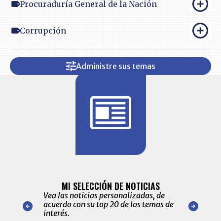
Procuraduría General de la Nación
Corrupción
Administre sus temas
BITÁCORA 
ALERTAS
MI SELECCIÓN DE NOTICIAS
Recopilación
ónico las
Vea las noticias personalizadas, de
económicos 
r nuestro
acuerdo con su top 20 de los temas de
comportamie
amente para
interés.
de las 10.0