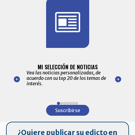
BITÁCORA 
ALERTAS
MI SELECCIÓN DE NOTICIAS
Recopilación
ónico las
Vea las noticias personalizadas, de
económicos 
r nuestro
acuerdo con su top 20 de los temas de
comportamie
amente para
interés.
de las 10.0
ventas en C
Item
1
Suscribirse
of
7
¿Quiere publicar su edicto en