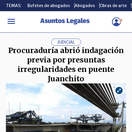
TEMAS:
TEMAS:
Bufetes de abogados
Bufetes de abogados
Abogados
Abogados
Obras de arte
Obras de arte
INICIO
ACTUALIDAD
Procuraduría abrió indagación previa por
JUDICIAL
Procuraduría abrió indagación
previa por presuntas
irregularidades en puente
Juanchito