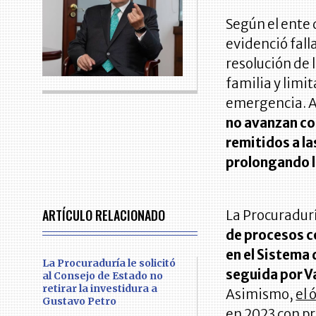
Según el ente 
evidenció fall
resolución de 
familia y limi
emergencia. 
no avanzan co
remitidos a l
prolongando l
ARTÍCULO RELACIONADO
La Procuradur
de procesos c
en el Sistema
La Procuraduría le solicitó
seguida por Va
al Consejo de Estado no
retirar la investidura a
Asimismo,
el 
Gustavo Petro
en 2023 con pr