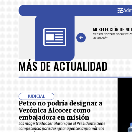
Adm
FICACIONES Y ALERTAS
MI SELECCIÓN DE NO
 en su correo electrónico las noticias seleccionadas por nuestro
Vea las noticias personaliz
 editorial exclusivamente para usted.
de interés.
Item
1
MÁS DE ACTUALIDAD
of
7
JUDICIAL
Petro no podría designar a
Verónica Alcocer como
embajadora en misión
Los magistrados señalaron que el Presidente tiene
competencia para designar agentes diplomáticos