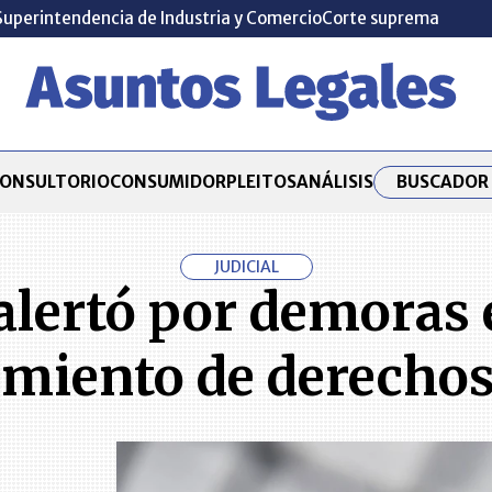
Superintendencia de Industria y Comercio
Corte suprema
BUSCADOR 
ONSULTORIO
CONSUMIDOR
PLEITOS
ANÁLISIS
JUDICIAL
alertó por demoras 
imiento de derechos 