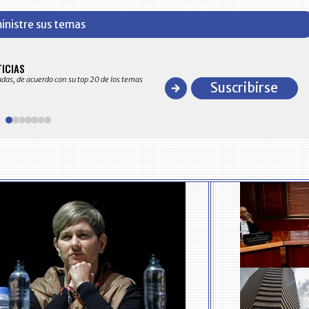
inistre sus temas
BITÁCORA EMPRESARIAL 10.000 LR
TICIAS
Recopilación clasificada por sectores económico
adas, de acuerdo con su top 20 de los temas
comportamiento general y detallado de las 10
Suscribirse
en ventas en Colombia