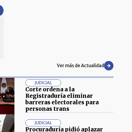
CENTRO DE CONVENCIONES
Reviva en primera fila todos los foros y cátedras LR. Espacios de
s y regiones del
conocimiento alrededor de los temas económicos, empresariales y
.000 primeras empresas
financieros que permiten el posicionamiento y desarrollo de los
negocios en el país.
Ver más de Actualidad
JUDICIAL
Corte ordena a la
Registraduría eliminar
barreras electorales para
personas trans
JUDICIAL
Procuraduría pidió aplazar