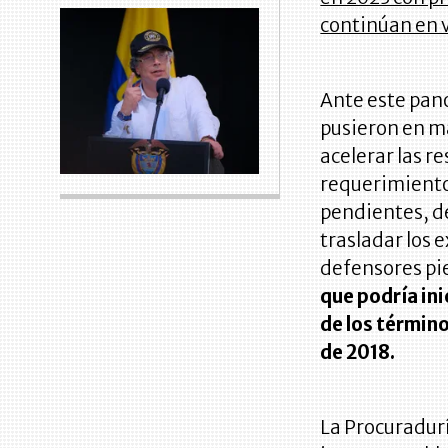
continúan en v
Ante este pano
pusieron en m
acelerar las r
requerimientos
pendientes, de
trasladar los 
defensores pi
que podría ini
de los término
de 2018.
La Procuradurí