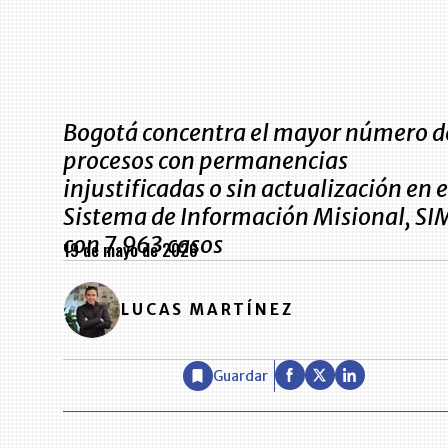
Bogotá concentra el mayor número d
procesos con permanencias
injustificadas o sin actualización en e
Sistema de Información Misional, SI
con 7.963 casos
19 de mayo de 2026
LUCAS MARTÍNEZ
Guardar