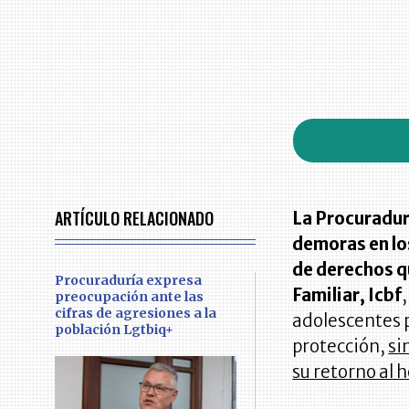
ARTÍCULO RELACIONADO
La Procuradurí
demoras en lo
de derechos q
Procuraduría expresa
Familiar, Icbf
preocupación ante las
cifras de agresiones a la
adolescentes p
población Lgtbiq+
protección,
si
su retorno al 