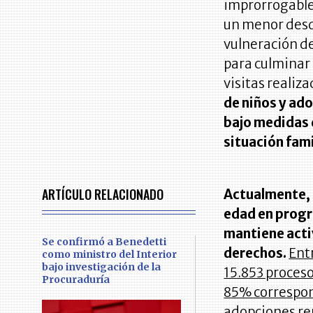
improrrogable 
un menor desd
vulneración d
para culminar
visitas realiz
de niños y ad
bajo medidas d
situación fami
ARTÍCULO RELACIONADO
Actualmente, e
edad en progr
mantiene acti
Se confirmó a Benedetti
derechos.
Ent
como ministro del Interior
bajo investigación de la
15.853 proceso
Procuraduría
85% correspon
adopciones rep