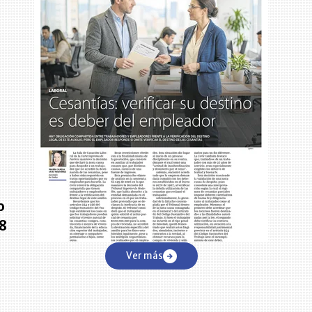
o
78
Ver más