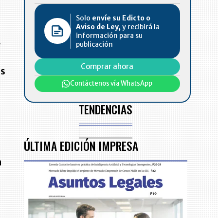
Solo
envíe su Edicto o
Aviso de Ley,
y recibirá la
información para su
e
publicación
Comprar ahora
es
Contáctenos vía WhatsApp
TENDENCIAS
ÚLTIMA EDICIÓN IMPRESA
n