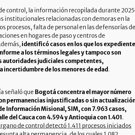
de control, la información recopilada durante 2025
as institucionales relacionadas con demoras en la
los procesos, falta de personal en las defensorías d
taciones en hogares de paso y centros de
Además,
identificó casos en los que los expedient
nforme a los términos legales y tampoco son
as autoridades judiciales competentes,
a incertidumbre de los menores de edad
.
ía señaló que
Bogotá concentra el mayor número
on permanencias injustificadas o sin actualizació
 de Información Misional, SIM, con 7.963 casos,
lle del Cauca con 4.594 y Antioquia con 1.401
.
órgano de control detectó 1.411 procesos iniciados
esunta alta permanencia, de los cuales 1.082