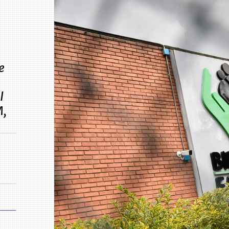
e
l
M,