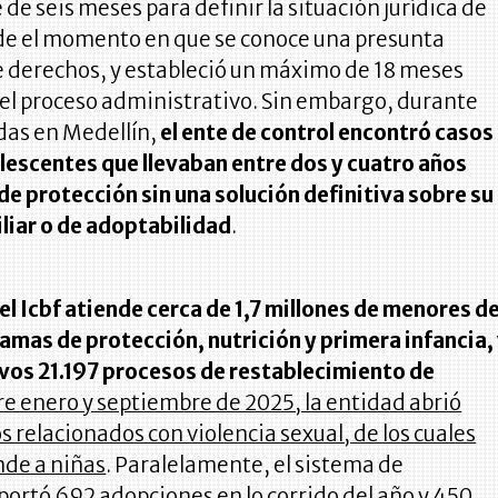
de seis meses para definir la situación jurídica de
e el momento en que se conoce una presunta
e derechos, y estableció un máximo de 18 meses
 el proceso administrativo. Sin embargo, durante
adas en Medellín,
el ente de control encontró casos
olescentes que llevaban entre dos y cuatro años
e protección sin una solución definitiva sobre su
liar o de adoptabilidad
.
l Icbf atiende cerca de 1,7 millones de menores d
amas de protección, nutrición y primera infancia,
vos 21.197 procesos de restablecimiento de
re enero y septiembre de 2025, la entidad abrió
s relacionados con violencia sexual, de los cuales
de a niñas
. Paralelamente, el sistema de
ortó 692 adopciones en lo corrido del año y 450