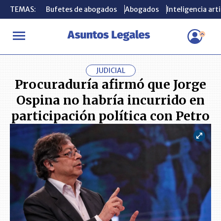
TEMAS:
TEMAS:
Bufetes de abogados
Bufetes de abogados
Abogados
Abogados
Inteligencia arti
Inteligencia arti
INICIO
ACTUALIDAD
Procuraduría afirmó que Jorge Ospina no h
JUDICIAL
Procuraduría afirmó que Jorge
Ospina no habría incurrido en
participación política con Petro