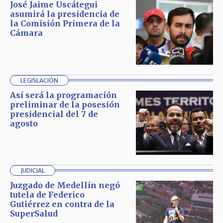
José Jaime Uscátegui
asumirá la presidencia de
la Comisión Primera de la
Cámara
LEGISLACIÓN
Así será la programación
preliminar de la posesión
presidencial del 7 de
agosto
JUDICIAL
Juzgado de Medellín negó
tutela de Federico
Gutiérrez en contra de la
SuperSalud