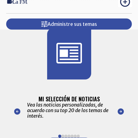
La FM
Administre sus temas
BITÁCORA 
ALERTAS
MI SELECCIÓN DE NOTICIAS
Recopilación
ónico las
Vea las noticias personalizadas, de
económicos 
r nuestro
acuerdo con su top 20 de los temas de
comportamie
amente para
interés.
de las 10.0
ventas en C
Item