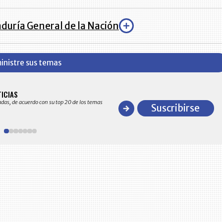
duría General de la Nación
inistre sus temas
BITÁCORA EMPRESARIAL 10.000 LR
TICIAS
Recopilación clasificada por sectores económico
adas, de acuerdo con su top 20 de los temas
comportamiento general y detallado de las 10
Suscribirse
en ventas en Colombia