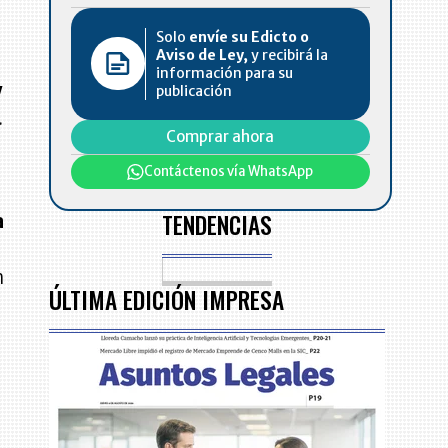
Solo
envíe su Edicto o
Aviso de Ley,
y recibirá la
información para su
y
publicación
.
Comprar ahora
Contáctenos vía WhatsApp
TENDENCIAS
a
n
ÚLTIMA EDICIÓN IMPRESA