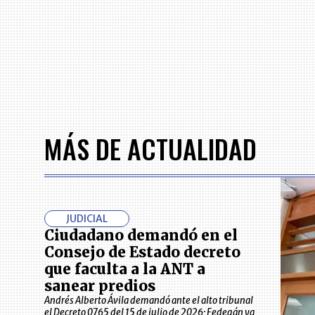
MÁS DE ACTUALIDAD
JUDICIAL
Ciudadano demandó en el
Consejo de Estado decreto
que faculta a la ANT a
sanear predios
Andrés Alberto Ávila demandó ante el alto tribunal
el Decreto 0765 del 15 de julio de 2026; Fedegán ya