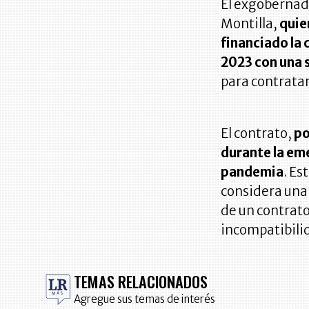
El exgobernado
Montilla,
quie
financiado la
2023 con una 
para contrata
El contrato,
po
durante la em
pandemia
. Es
considera una 
de un contrato
incompatibilid
TEMAS RELACIONADOS
Agregue sus temas de interés