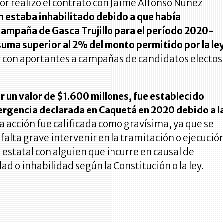
r realizó el contrato con Jaime Alfonso Núñez
n estaba inhabilitado debido a que había
 campaña de Gasca Trujillo para el período 2020-
suma superior al 2% del monto permitido por la le
r con aportantes a campañas de candidatos electos
r un valor de $1.600 millones, fue establecido
ergencia declarada en Caquetá en 2020 debido a l
ta acción fue calificada como gravísima, ya que se
falta grave intervenir en la tramitación o ejecució
 estatal con alguien que incurre en causal de
ad o inhabilidad según la Constitución o la ley.