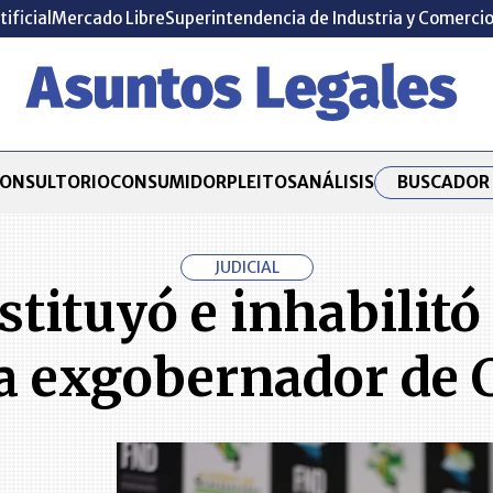
tificial
Mercado Libre
Superintendencia de Industria y Comerci
BUSCADOR 
ONSULTORIO
CONSUMIDOR
PLEITOS
ANÁLISIS
JUDICIAL
tituyó e inhabilitó
a exgobernador de 