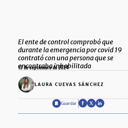
El ente de control comprobó que
durante la emergencia por covid 19
contrató con una persona que se
encontraba inhabilitada
13 de septiembre de 2024
LAURA CUEVAS SÁNCHEZ
Guardar