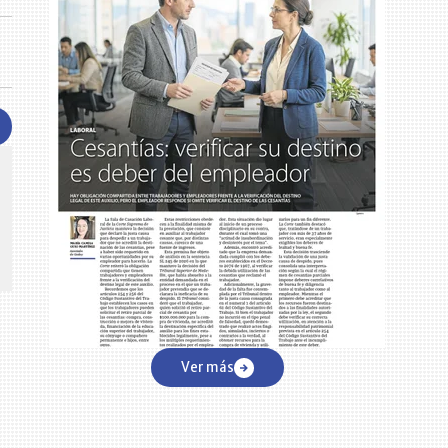
CENTRO DE CONVENCIONES
Reviva en primera fila todos los foros y cátedras LR. Espacios de
s y regiones del
conocimiento alrededor de los temas económicos, empresariales y
.000 primeras empresas
financieros que permiten el posicionamiento y desarrollo de los
negocios en el país.
Ver más