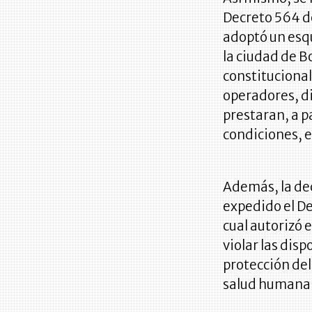
Decreto 564 de
adoptó un esqu
la ciudad de Bo
constitucional
operadores, di
prestaran, a p
condiciones, el
Además, la dec
expedido el De
cual autorizó 
violar las disp
protección del
salud humana 