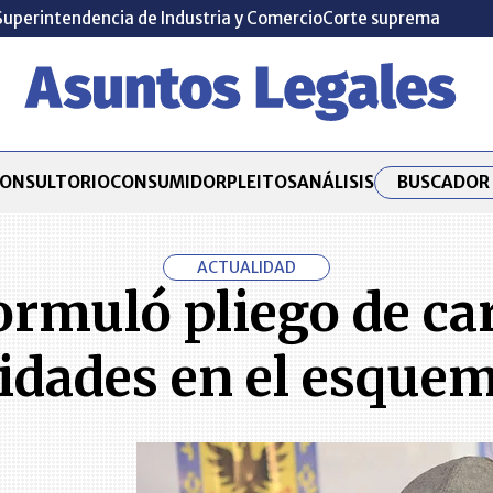
Superintendencia de Industria y Comercio
Corte suprema
BUSCADOR 
ONSULTORIO
CONSUMIDOR
PLEITOS
ANÁLISIS
ACTUALIDAD
ormuló pliego de car
ridades en el esquem