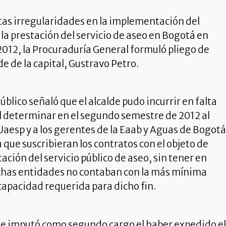
tas irregularidades en la implementación del
a prestación del servicio de aseo en Bogotá en
012, la Procuraduría General formuló pliego de
de de la capital, Gustravo Petro.
úblico señaló que el alcalde pudo incurrir en falta
al determinar en el segundo semestre de 2012 al
 Uaesp y a los gerentes de la Eaab y Aguas de Bogot
ara que suscribieran los contratos con el objeto de
tación del servicio público de aseo, sin tener en
chas entidades no contaban con la más mínima
capacidad requerida para dicho fin.
 le imputó como segundo cargo el haber expedido e