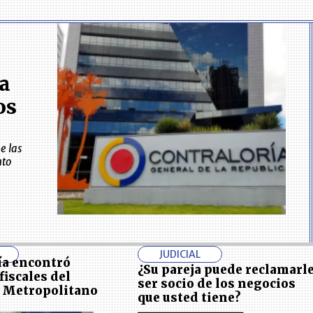
ía
os
e las
nto
JUDICIAL
ía encontró
¿Su pareja puede reclamarl
fiscales del
ser socio de los negocios
 Metropolitano
que usted tiene?