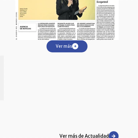
Ver más
CENTRO DE CONVENCIONES
Reviva en primera fila todos los foros y cátedras LR. Espacios de
s y regiones del
conocimiento alrededor de los temas económicos, empresariales y
.000 primeras empresas
financieros que permiten el posicionamiento y desarrollo de los
negocios en el país.
Ver más de Actualidad