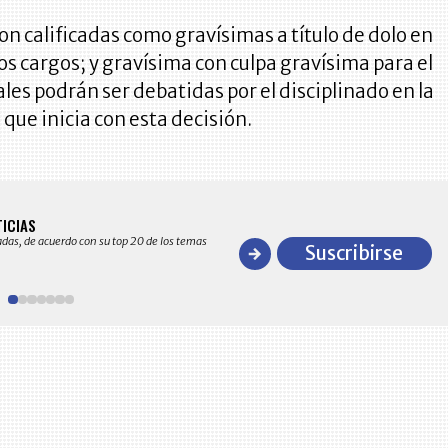
ron calificadas como gravísimas a título de dolo en
os cargos; y gravísima con culpa gravísima para el
uales podrán ser debatidas por el disciplinado en la
 que inicia con esta decisión.
BITÁCORA EMPRESARIAL 10.000 LR
TICIAS
Recopilación clasificada por sectores económico
adas, de acuerdo con su top 20 de los temas
comportamiento general y detallado de las 10
Suscribirse
en ventas en Colombia