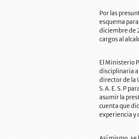
Por las presun
esquema para l
diciembre de 2
cargos al alcal
El Ministerio P
disciplinaria 
director de la
S. A. E. S. P p
asumir la pres
cuenta que di
experiencia y 
Así mismo, se