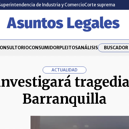
Superintendencia de Industria y Comercio
Corte suprema
BUSCADOR 
ONSULTORIO
CONSUMIDOR
PLEITOS
ANÁLISIS
ACTUALIDAD
nvestigará tragedia 
Barranquilla