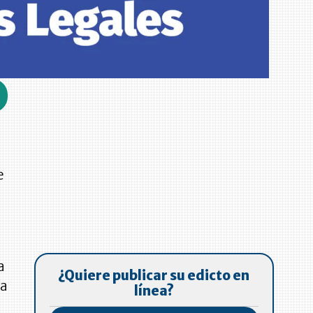
e
a
¿Quiere publicar su edicto en
la
línea?