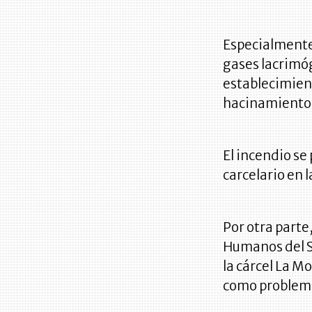
Especialmente,
gases lacrimóg
establecimient
hacinamiento
El incendio se
carcelario en 
Por otra parte
Humanos del S
la cárcel La M
como problema