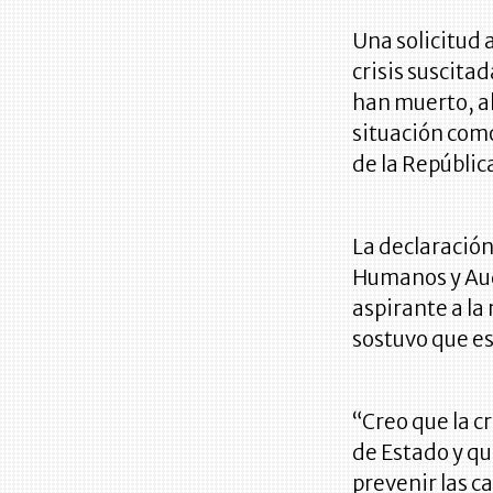
Una solicitud 
crisis suscita
han muerto, al
situación com
de la Repúblic
La declaración
Humanos y Aud
aspirante a la
sostuvo que es
“Creo que la c
de Estado y q
prevenir las c