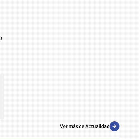
o
CENTRO DE CONVENCIONES
Reviva en primera fila todos los foros y cátedras LR. Espacios de
s y regiones del
conocimiento alrededor de los temas económicos, empresariales y
.000 primeras empresas
financieros que permiten el posicionamiento y desarrollo de los
negocios en el país.
Ver más de Actualidad