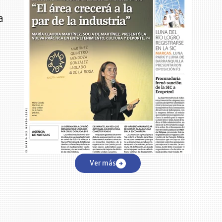
a
a
Ver más