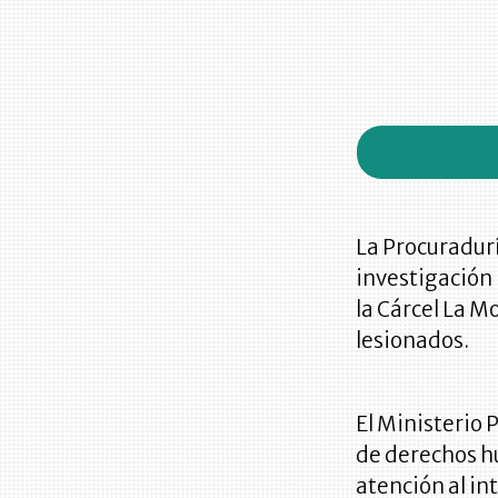
La Procuradurí
investigación 
la Cárcel La M
lesionados.
El Ministerio 
de derechos hu
atención al int