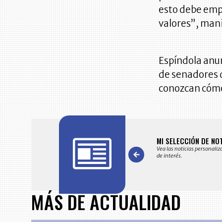
esto debe emp
valores”, mani
Espíndola anun
de senadores d
conozcan cómo 
FICACIONES Y ALERTAS
MI SELECCIÓN DE NO
 en su correo electrónico las noticias seleccionadas por nuestro
Vea las noticias personaliz
 editorial exclusivamente para usted.
de interés.
Item
1
MÁS DE ACTUALIDAD
of
7