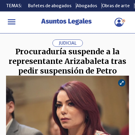
TEMAS:
TEMAS:
Bufetes de abogados
Bufetes de abogados
Abogados
Abogados
Obras de arte
Obras de arte
INICIO
ACTUALIDAD
Procuraduría suspende a la representante 
JUDICIAL
Procuraduría suspende a la
representante Arizabaleta tras
pedir suspensión de Petro