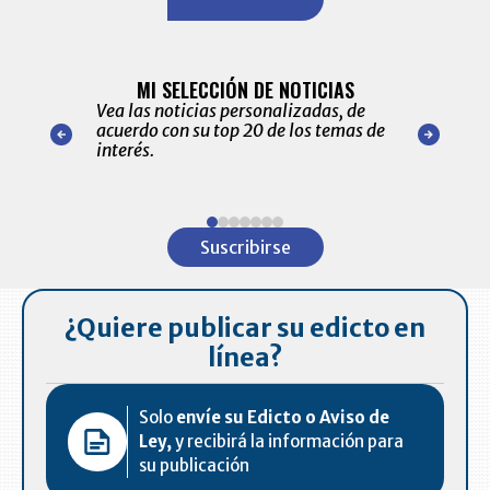
BITÁCORA 
ALERTAS
MI SELECCIÓN DE NOTICIAS
Recopilación
ónico las
Vea las noticias personalizadas, de
económicos 
r nuestro
acuerdo con su top 20 de los temas de
comportamie
amente para
interés.
de las 10.0
ventas en C
Item
1
Suscribirse
of
7
¿Quiere publicar su edicto en
línea?
Solo
envíe su Edicto o Aviso de
Ley,
y recibirá la información para
su publicación