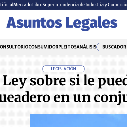
tificial
Mercado Libre
Superintendencia de Industria y Comerci
BUSCADOR 
ONSULTORIO
CONSUMIDOR
PLEITOS
ANÁLISIS
LEGISLACIÓN
 Ley sobre si le pue
ueadero en un conj