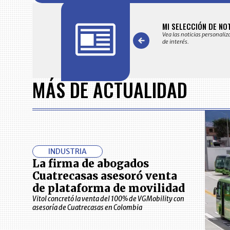
FICACIONES Y ALERTAS
MI SELECCIÓN DE NO
 en su correo electrónico las noticias seleccionadas por nuestro
Vea las noticias personaliz
 editorial exclusivamente para usted.
de interés.
Item
1
MÁS DE ACTUALIDAD
of
7
INDUSTRIA
La firma de abogados
Cuatrecasas asesoró venta
de plataforma de movilidad
Vitol concretó la venta del 100% de VGMobility con
asesoría de Cuatrecasas en Colombia