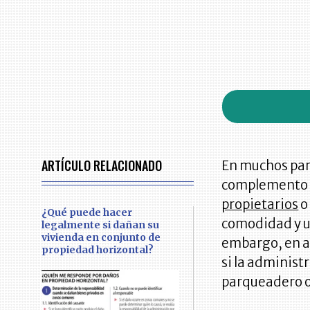
ARTÍCULO RELACIONADO
En muchos par
complemento es
propietarios
o
¿Qué puede hacer
comodidad y un
legalmente si dañan su
vivienda en conjunto de
embargo, en a
propiedad horizontal?
si la administ
parqueadero o