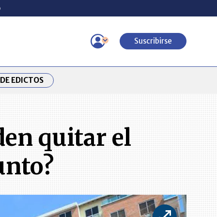
o
Suscribirse
DE EDICTOS
den quitar el
unto?