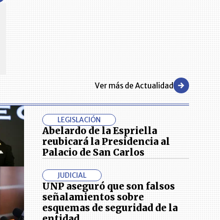
CENTRO DE CONVENCIONES
Reviva en primera fila todos los foros y cátedras LR. Espacios de
s y regiones del
conocimiento alrededor de los temas económicos, empresariales y
.000 primeras empresas
financieros que permiten el posicionamiento y desarrollo de los
negocios en el país.
Ver más de Actualidad
LEGISLACIÓN
Abelardo de la Espriella
reubicará la Presidencia al
Palacio de San Carlos
JUDICIAL
UNP aseguró que son falsos
señalamientos sobre
esquemas de seguridad de la
entidad