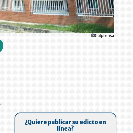
Colprensa
,
e
¿Quiere publicar su edicto en
línea?