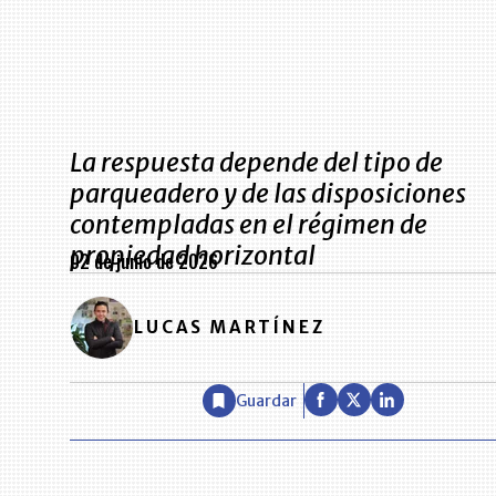
La respuesta depende del tipo de
parqueadero y de las disposiciones
contempladas en el régimen de
propiedad horizontal
02 de junio de 2026
LUCAS MARTÍNEZ
Guardar