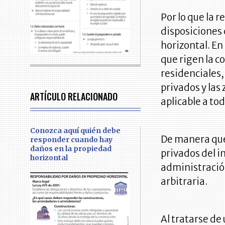
Por lo que la 
disposiciones
horizontal. En
que rigen la c
residenciales,
privados y las
ARTÍCULO RELACIONADO
aplicable a tod
Conozca aquí quién debe
De manera que
responder cuando hay
daños en la propiedad
privados del i
horizontal
administració
arbitraria.
Al tratarse de