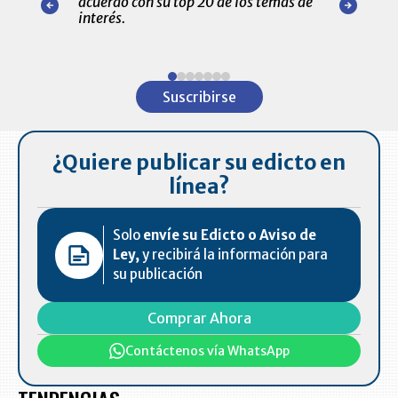
acuerdo con su top 20 de los temas de
comportamie
amente para
interés.
de las 10.0
ventas en C
Item
1
Suscribirse
of
7
¿Quiere publicar su edicto en
línea?
Solo
envíe su Edicto o Aviso de
Ley,
y recibirá la información para
su publicación
Comprar Ahora
Contáctenos vía WhatsApp