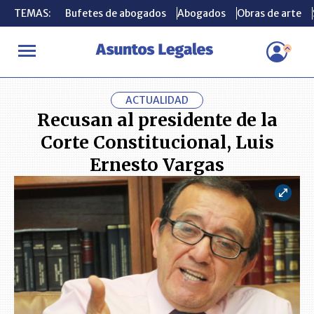
TEMAS:
TEMAS:
Bufetes de abogados
Bufetes de abogados
Abogados
Abogados
Obras de arte
Obras de arte
INICIO
ACTUALIDAD
Recusan al presidente de la Corte Constitu
ACTUALIDAD
Recusan al presidente de la
Corte Constitucional, Luis
Ernesto Vargas