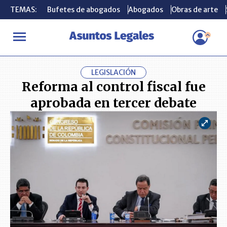
TEMAS:
TEMAS:
Bufetes de abogados
Bufetes de abogados
Abogados
Abogados
Obras de arte
Obras de arte
INICIO
ACTUALIDAD
Reforma al control fiscal fue aprobada en
LEGISLACIÓN
Reforma al control fiscal fue
aprobada en tercer debate