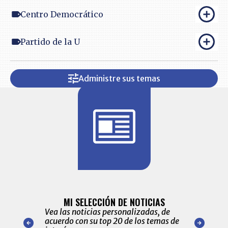
Centro Democrático
Partido de la U
Administre sus temas
BITÁCORA 
ALERTAS
MI SELECCIÓN DE NOTICIAS
Recopilación
ónico las
Vea las noticias personalizadas, de
económicos 
r nuestro
acuerdo con su top 20 de los temas de
comportamie
amente para