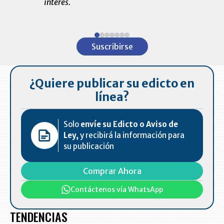
interés.
de las 10.0
ventas en C
Item
1
Suscribirse
of
7
¿Quiere publicar su edicto en
línea?
Solo
envíe su Edicto o Aviso de
Ley,
y recibirá la información para
su publicación
Comprar Ahora
Contáctenos vía WhatsApp
TENDENCIAS