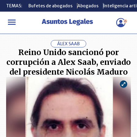
TEMAS:
TEMAS:
Bufetes de abogados
Bufetes de abogados
Abogados
Abogados
Inteligencia arti
Inteligencia arti
INICIO
ACTUALIDAD
Reino Unido sancionó por corrupción a Al
ÁLEX SAAB
Reino Unido sancionó por
corrupción a Alex Saab, enviado
del presidente Nicolás Maduro