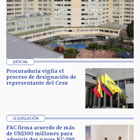
JUDICIAL
Procuraduría vigila el
proceso de designación de
representante del Cesu
LESGISLACIÓN
FAC firma acuerdo de más
de US$300 millones para
adquirir dos naves KC-390