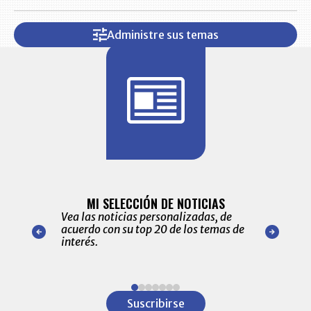
Administre sus temas
BITÁCORA 
ALERTAS
MI SELECCIÓN DE NOTICIAS
Recopilación
ónico las
Vea las noticias personalizadas, de
económicos 
r nuestro
acuerdo con su top 20 de los temas de
comportamie
amente para
interés.
de las 10.0
ventas en C
Item
1
Suscribirse
of