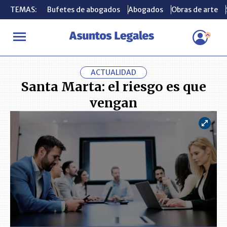
TEMAS:
TEMAS:
Bufetes de abogados
Bufetes de abogados
Abogados
Abogados
Obras de arte
Obras de arte
INICIO
ACTUALIDAD
Santa Marta: el riesgo es que vengan
ACTUALIDAD
Santa Marta: el riesgo es que
vengan