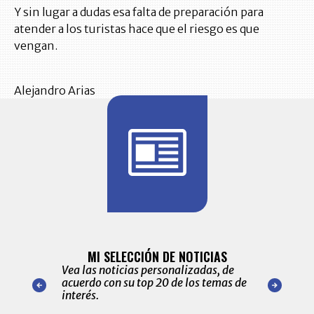
Y sin lugar a dudas esa falta de preparación para
atender a los turistas hace que el riesgo es que
vengan.
Alejandro Arias
BITÁCORA 
ALERTAS
MI SELECCIÓN DE NOTICIAS
Recopilación
ónico las
Vea las noticias personalizadas, de
económicos 
r nuestro
acuerdo con su top 20 de los temas de
comportamie
amente para
interés.
de las 10.0
ventas en C