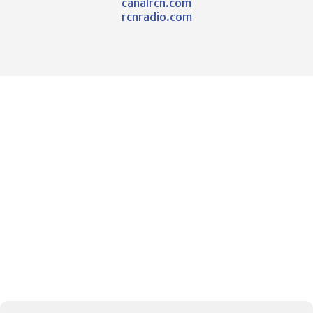
canalrcn.com
rcnradio.com