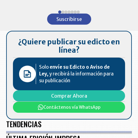
Item
1
Suscribirse
of
7
¿Quiere publicar su edicto en
línea?
Solo
envíe su Edicto o Aviso de
Ley,
y recibirá la información para
su publicación
Comprar Ahora
Contáctenos vía WhatsApp
TENDENCIAS