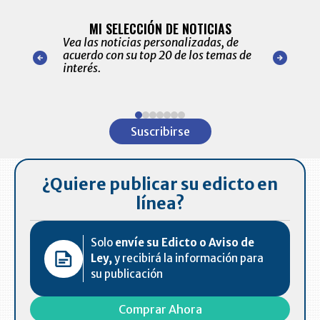
BITÁCORA 
ALERTAS
MI SELECCIÓN DE NOTICIAS
Recopilación
ónico las
Vea las noticias personalizadas, de
económicos 
r nuestro
acuerdo con su top 20 de los temas de
comportamie
amente para
interés.
de las 10.0
ventas en C
Item
1
Suscribirse
of
7
¿Quiere publicar su edicto en
línea?
Solo
envíe su Edicto o Aviso de
Ley,
y recibirá la información para
su publicación
Comprar Ahora