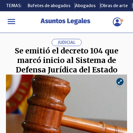
TEMAS:
TEMAS:
Bufetes de abogados
Bufetes de abogados
Abogados
Abogados
Obras de arte
Obras de arte
INICIO
ACTUALIDAD
Se emitió el decreto 104 que marcó inicio 
JUDICIAL
Se emitió el decreto 104 que
marcó inicio al Sistema de
Defensa Jurídica del Estado