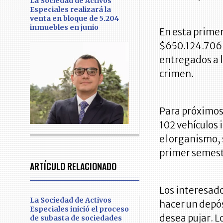
La Sociedad de Activos
Especiales realizará la
venta en bloque de 5.204
inmuebles en junio
En esta primer
$650.124.706.
entregados a la
crimen.
Para próximos 
102 vehículos 
el organismo, 
primer semest
ARTÍCULO RELACIONADO
Los interesados
La Sociedad de Activos
hacer un depós
Especiales inició el proceso
desea pujar. L
de subasta de sociedades