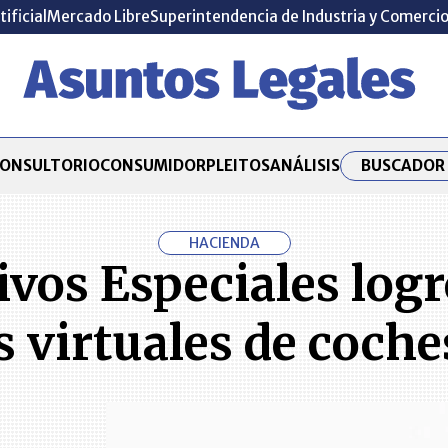
tificial
Mercado Libre
Superintendencia de Industria y Comerci
BUSCADOR 
ONSULTORIO
CONSUMIDOR
PLEITOS
ANÁLISIS
HACIENDA
ivos Especiales log
s virtuales de coche