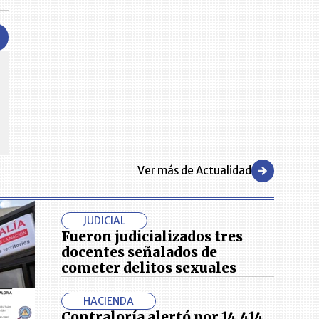
CENTRO DE CONVENCIONES
Reviva en primera fila todos los foros y cátedras LR. Espacios de
s y regiones del
conocimiento alrededor de los temas económicos, empresariales y
.000 primeras empresas
financieros que permiten el posicionamiento y desarrollo de los
negocios en el país.
Ver más de Actualidad
JUDICIAL
Fueron judicializados tres
docentes señalados de
cometer delitos sexuales
HACIENDA
Contraloría alertó por 14.414