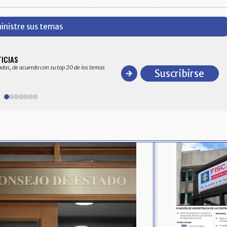
inistre sus temas
BITÁCORA EMPRESARIAL 10.000 LR
TICIAS
Recopilación clasificada por sectores económico
adas, de acuerdo con su top 20 de los temas
comportamiento general y detallado de las 10
Suscribirse
en ventas en Colombia