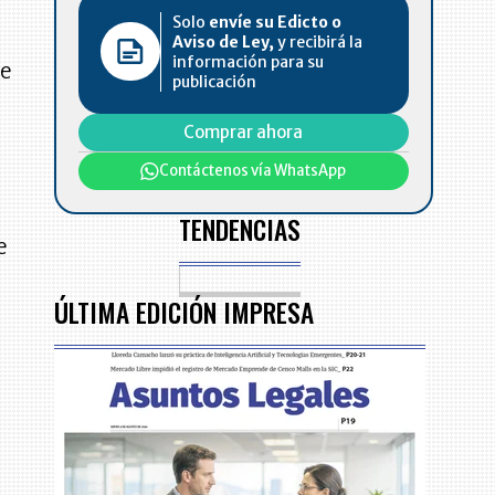
Solo
envíe su Edicto o
Aviso de Ley,
y recibirá la
información para su
de
publicación
Comprar ahora
Contáctenos vía WhatsApp
TENDENCIAS
e
ÚLTIMA EDICIÓN IMPRESA