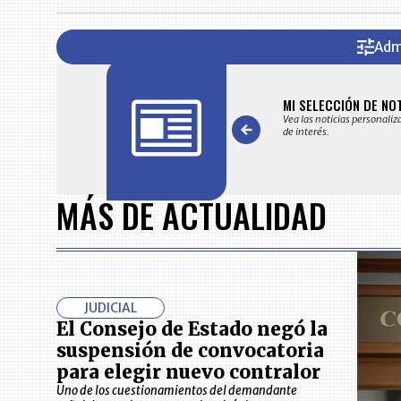
Adm
FICACIONES Y ALERTAS
MI SELECCIÓN DE NO
 en su correo electrónico las noticias seleccionadas por nuestro
Vea las noticias personaliz
 editorial exclusivamente para usted.
de interés.
Item
1
MÁS DE ACTUALIDAD
of
7
JUDICIAL
El Consejo de Estado negó la
suspensión de convocatoria
para elegir nuevo contralor
Uno de los cuestionamientos del demandante