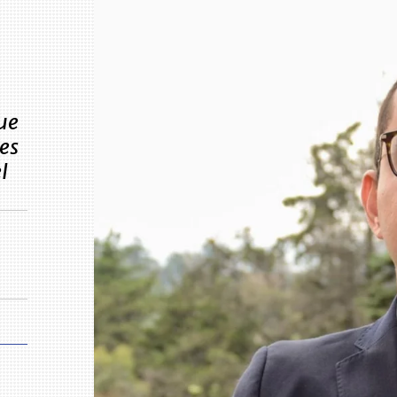
ue
les
l