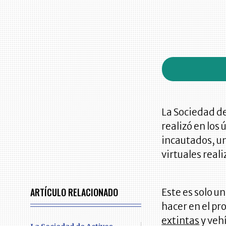
La Sociedad de
realizó en los
incautados, un
virtuales real
ARTÍCULO RELACIONADO
Este es solo u
hacer en el pr
extintas
y veh