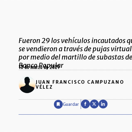
Fueron 29 los vehículos incautados q
se vendieron a través de pujas virtua
por medio del martillo de subastas de
Banco Popular
13 de marzo de 2021
JUAN FRANCISCO CAMPUZANO
VÉLEZ
Guardar