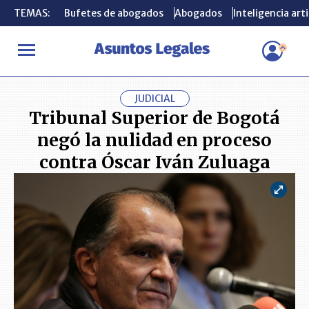
TEMAS:
TEMAS:
Bufetes de abogados
Bufetes de abogados
Abogados
Abogados
Inteligencia arti
Inteligencia arti
INICIO
ACTUALIDAD
Tribunal Superior de Bogotá negó la nuli
JUDICIAL
Tribunal Superior de Bogotá
negó la nulidad en proceso
contra Óscar Iván Zuluaga