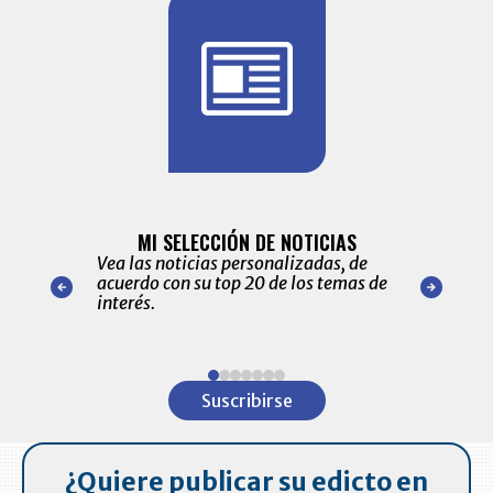
BITÁCORA 
ALERTAS
MI SELECCIÓN DE NOTICIAS
Recopilación
ónico las
Vea las noticias personalizadas, de
económicos 
r nuestro
acuerdo con su top 20 de los temas de
comportamie
amente para
interés.
de las 10.0
ventas en C
Item
1
Suscribirse
of
7
¿Quiere publicar su edicto en