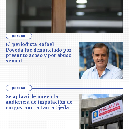
JUDICIAL
El periodista Rafael
Poveda fue denunciado por
presunto acoso y por abuso
sexual
JUDICIAL
Se aplazó de nuevo la
audiencia de imputación de
cargos contra Laura Ojeda