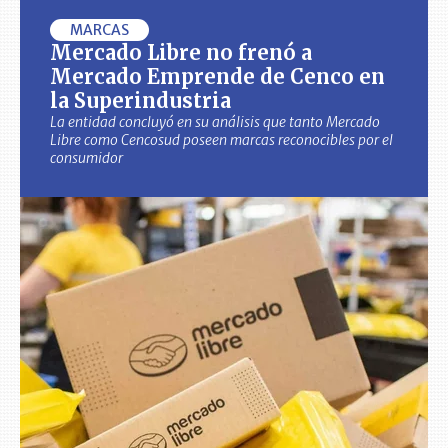
MARCAS
Mercado Libre no frenó a
Mercado Emprende de Cenco en
la Superindustria
La entidad concluyó en su análisis que tanto Mercado
Libre como Cencosud poseen marcas reconocibles por el
consumidor