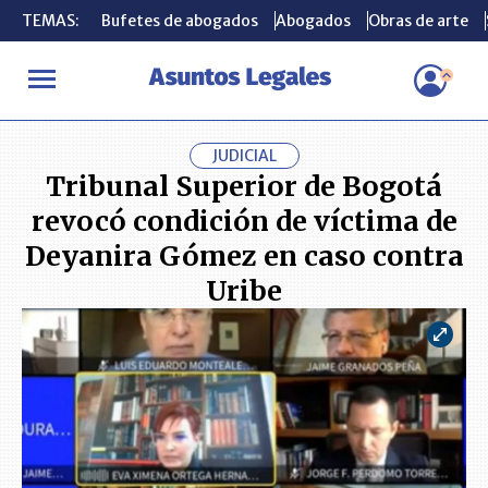
TEMAS:
TEMAS:
Bufetes de abogados
Bufetes de abogados
Abogados
Abogados
Obras de arte
Obras de arte
INICIO
ACTUALIDAD
Tribunal Superior de Bogotá revocó condi
JUDICIAL
Tribunal Superior de Bogotá
revocó condición de víctima de
Deyanira Gómez en caso contra
Uribe