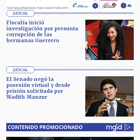
JUDICIAL
Fiscalía inició
investigación por presunta
corrupción de las
hermanas Guerrero
JUDICIAL
El Senado negó la
posesión virtual y desde
prisión solicitada por
Wadith Manzur