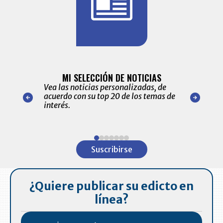
BITÁCORA 
ALERTAS
MI SELECCIÓN DE NOTICIAS
Recopilación
ónico las
Vea las noticias personalizadas, de
económicos 
r nuestro
acuerdo con su top 20 de los temas de
comportamie
amente para
interés.
de las 10.0
ventas en C
Item
1
Suscribirse
of
7
¿Quiere publicar su edicto en
línea?